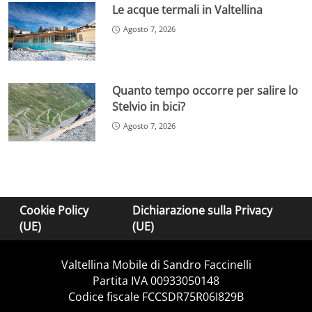
Le acque termali in Valtellina
Agosto 7, 2026
Quanto tempo occorre per salire lo
Stelvio in bici?
Agosto 7, 2026
Cookie Policy
Dichiarazione sulla Privacy
(UE)
(UE)
Valtellina Mobile di Sandro Faccinelli
Partita IVA 00933050148
Codice fiscale FCCSDR75R06I829B