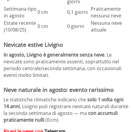
giorni
Settimana tipo
Praticamente
0 cm
0,1 giorni
in agosto
nessuna neve
Estate recente
Nessuna neve
0 cm
0 giorni
(10/08/25)
attuale
Nevicate estive Livigno
In agosto, Livigno è generalmente senza neve
. Le
nevicate sono praticamente assenti, soprattutto nel
periodo centrale/seconda settimana, con occasionali
eventi molto limitati.
Neve naturale in agosto: evento rarissimo
Le statistiche climatiche indicano che
solo 1 volta ogni
14 anni
, Livigno può registrare nevicate naturali durante
la seconda settimana di agosto — ma
con accumuli
praticamente nulli
(0 cm)
Ricevi le news con
Telegram