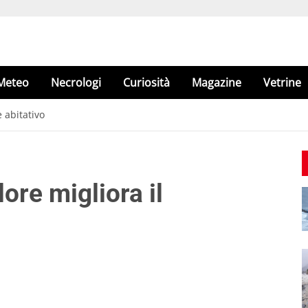
Meteo
Necrologi
Curiosità
Magazine
Vetrine
 abitativo
ore migliora il