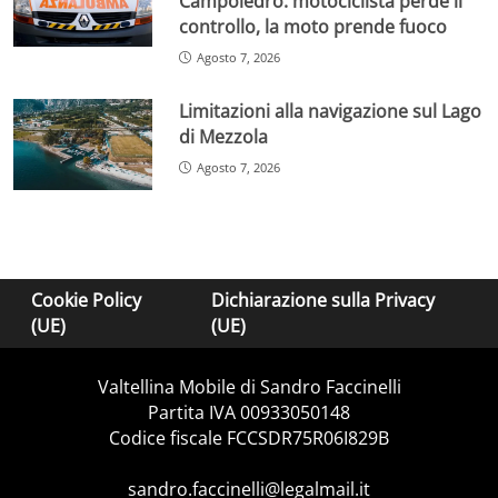
Campoledro: motociclista perde il
controllo, la moto prende fuoco
Agosto 7, 2026
Limitazioni alla navigazione sul Lago
di Mezzola
Agosto 7, 2026
Cookie Policy
Dichiarazione sulla Privacy
(UE)
(UE)
Valtellina Mobile di Sandro Faccinelli
Partita IVA 00933050148
Codice fiscale FCCSDR75R06I829B
sandro.faccinelli@legalmail.it