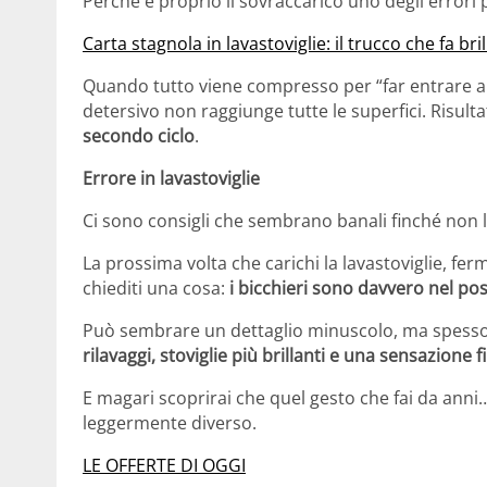
Perché è proprio il sovraccarico uno degli errori p
Carta stagnola in lavastoviglie: il trucco che fa br
Quando tutto viene compresso per “far entrare anc
detersivo non raggiunge tutte le superfici. Risult
secondo ciclo
.
Errore in lavastoviglie
Ci sono consigli che sembrano banali finché non li
La prossima volta che carichi la lavastoviglie, fer
chiediti una cosa:
i bicchieri sono davvero nel po
Può sembrare un dettaglio minuscolo, ma spesso 
rilavaggi, stoviglie più brillanti e una sensazione
E magari scoprirai che quel gesto che fai da anni
leggermente diverso.
LE OFFERTE DI OGGI