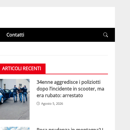
Contatti
ARTICOLI RECENTI
34enne aggredisce i poliziotti
dopo l’incidente in scooter, ma
era rubato: arrestato
Agosto 5, 2026
Poca prudenza in montagna? I