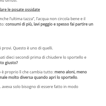
iù diffusi.
illare le posate ossidate
he l’ultima tazza”, l’acqua non circola bene e il
ato:
consumi di più, lavi peggio e spesso fai partire un
 provi. Questo è uno di quelli.
mati dieci secondi prima di chiudere lo sportello e
sto giusto?
è proprio lì che cambia tutto:
meno aloni, meno
 finale molto diversa quando apri lo sportello
.
… aveva solo bisogno di essere fatto in modo