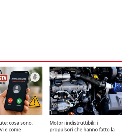
ute: cosa sono,
Motori indistruttibili: i
evi e come
propulsori che hanno fatto la