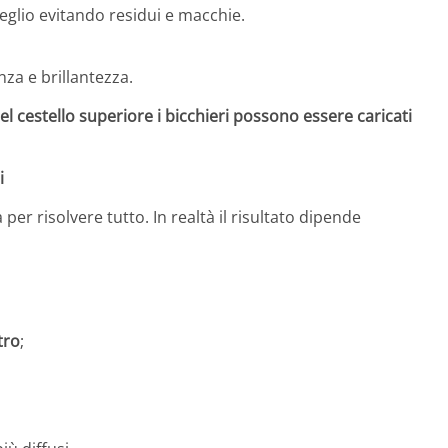
eglio evitando residui e macchie.
za e brillantezza.
l cestello superiore i bicchieri possono essere caricati
i
per risolvere tutto. In realtà il risultato dipende
tro
;