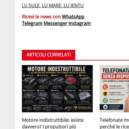
LU SULE, LU MARE, LU IENTU
Ricevi le news con
WhatsApp
Telegram
Messenger
Instagram
ARTICOLI CORRELATI
Motore indistruttibile: esiste
Telefonate m
davvero? I propulsori più
perché le ric