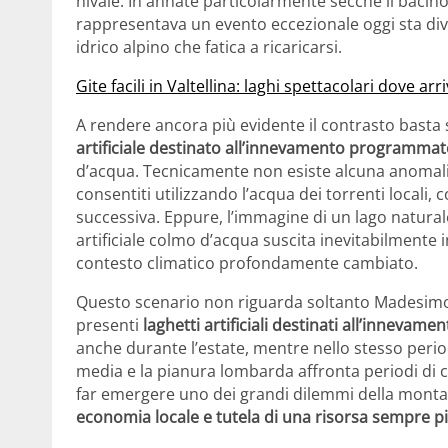
nivale. In annate particolarmente secche il bacino
rappresentava un evento eccezionale oggi sta di
idrico alpino che fatica a ricaricarsi.
Gite facili in Valtellina: laghi spettacolari dove ar
A rendere ancora più evidente il contrasto basta s
artificiale destinato all’innevamento programma
d’acqua. Tecnicamente non esiste alcuna anomali
consentiti utilizzando l’acqua dei torrenti locali,
successiva. Eppure, l’immagine di un lago natur
artificiale colmo d’acqua suscita inevitabilmente i
contesto climatico profondamente cambiato.
Questo scenario non riguarda soltanto Madesimo. 
presenti
laghetti artificiali destinati all’innevame
anche durante l’estate, mentre nello stesso period
media e la pianura lombarda affronta periodi di c
far emergere uno dei grandi dilemmi della mon
economia locale e tutela di una risorsa sempre p