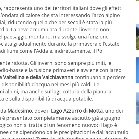
 rappresenta uno dei territori italiani dove gli effetti
’ondata di calore che sta interessando l’arco alpino
ai, riducendo quella che per secoli è stata la più
dia. La neve accumulata durante l’inverno non
 del paesaggio montano, ma svolge una funzione
ciata gradualmente durante la primavera e l’estate,
di fiumi come l’Adda e, indirettamente, il Po.
ente ridotta. Gli inverni sono sempre più miti, le
dio-basse e la fusione primaverile avviene con largo
la Valtellina e della Valchiavenna
continuano a perdere
disponibilità d’acqua nei mesi più caldi. Le
i alpini, ma anche sull’agricoltura della pianura
a e sulla disponibilità di acqua potabile.
a da
Madesimo
, dove il
Lago Azzurro di Motta
, uno dei
 si è presentato completamente asciutto già a giugno,
ologico non si tratta di un fenomeno nuovo: il lago è
nee che dipendono dalle precipitazioni e dall’accumulo