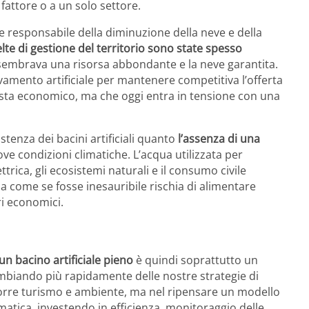
fattore o a un solo settore.
le responsabile della diminuzione della neve e della
elte di gestione del territorio sono state spesso
sembrava una risorsa abbondante e la neve garantita.
evamento artificiale per mantenere competitiva l’offerta
vista economico, ma che oggi entra in tensione con una
stenza dei bacini artificiali quanto
l’assenza di una
e condizioni climatiche. L’acqua utilizzata per
trica, gli ecosistemi naturali e il consumo civile
la come se fosse inesauribile rischia di alimentare
ri economici.
n bacino artificiale pieno
è quindi soprattutto un
mbiando più rapidamente delle nostre strategie di
orre turismo e ambiente, ma nel ripensare un modello
matica, investendo in efficienza, monitoraggio delle