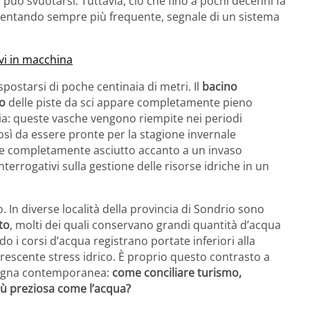
 può svuotarsi. Tuttavia, ciò che fino a pochi decenni fa
ventando sempre più frequente, segnale di un sistema
rivi in macchina
postarsi di poche centinaia di metri. Il
bacino
to
delle piste da sci appare completamente pieno
a: queste vasche vengono riempite nei periodi
 così da essere pronte per la stagione invernale
ale completamente asciutto accanto a un invaso
nterrogativi sulla gestione delle risorse idriche in un
In diverse località della provincia di Sondrio sono
nto
, molti dei quali conservano grandi quantità d’acqua
o i corsi d’acqua registrano portate inferiori alla
rescente stress idrico. È proprio questo contrasto a
tagna contemporanea:
come conciliare turismo,
iù preziosa come l’acqua?