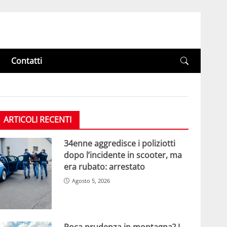
Contatti
ARTICOLI RECENTI
34enne aggredisce i poliziotti
dopo l’incidente in scooter, ma
era rubato: arrestato
Agosto 5, 2026
Poca prudenza in montagna? I