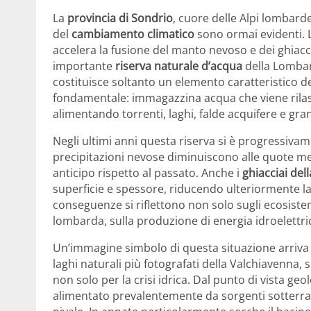
La
provincia di Sondrio
, cuore delle Alpi lombarde,
del
cambiamento climatico
sono ormai evidenti. L
accelera la fusione del manto nevoso e dei ghiacci
importante
riserva naturale d’acqua
della Lombar
costituisce soltanto un elemento caratteristico
fondamentale: immagazzina acqua che viene rilas
alimentando torrenti, laghi, falde acquifere e gran
Negli ultimi anni questa riserva si è progressivam
precipitazioni nevose diminuiscono alle quote me
anticipo rispetto al passato. Anche i
ghiacciai del
superficie e spessore, riducendo ulteriormente la 
conseguenze si riflettono non solo sugli ecosistem
lombarda, sulla produzione di energia idroelettric
Un’immagine simbolo di questa situazione arriv
laghi naturali più fotografati della Valchiavenna,
non solo per la crisi idrica. Dal punto di vista ge
alimentato prevalentemente da sorgenti sotterra