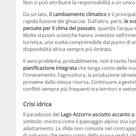
Non si può attribuire la responsabilità a un unico 
Da un lato,
il cambiamento climatico
è il principa
rapida fusione dei ghiacciai. Dall’altro, però,
le sc
pensate per il clima del passato
, quando l’acqua 
Molte stazioni sciistiche hanno investito nell’inn
turistica, una scelta comprensibile dal punto di 
disponibilità idrica sempre più limitata.
Il vero problema, probabilmente, non è tanto l’esi
pianificazione integrata
che tenga conto delle nuov
l’innevamento, l’agricoltura, la produzione idroelet
proviene dalla stessa risorsa. Continuare a gestir
conflitti sempre più frequenti tra territori e setto
Crisi idrica
Il paradosso del
Lago Azzurro asciutto accanto a u
simbolo: mostra come il paesaggio alpino stia ca
adattamento. La sfida non consiste nel contrapp
di sviluppo che tenga conto della nuova realtà cli