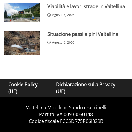
Viabilità e lavori strade in Valtellina
Agosto 6, 2026
Situazione passi alpini Valtellina
Agosto 6, 2026
Cookie Policy
Dichiarazione sulla Privacy
(UE)
(UE)
Valtellina Mobile di Sandro Faccinelli
Partita IVA 00933050148
Codice fiscale FCCSDR75R06I829B