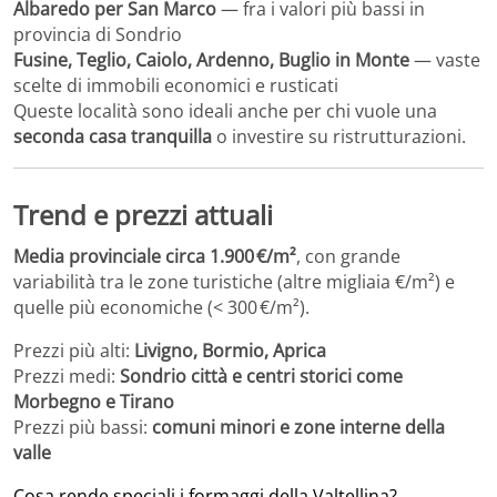
Albaredo per San Marco
— fra i valori più bassi in
provincia di Sondrio
Fusine, Teglio, Caiolo, Ardenno, Buglio in Monte
— vaste
scelte di immobili economici e rusticati
Queste località sono ideali anche per chi vuole una
seconda casa tranquilla
o investire su ristrutturazioni.
Trend e prezzi attuali
Media provinciale circa 1.900 €/m²
, con grande
variabilità tra le zone turistiche (altre migliaia €/m²) e
quelle più economiche (< 300 €/m²).
Prezzi più alti:
Livigno, Bormio, Aprica
Prezzi medi:
Sondrio città e centri storici come
Morbegno e Tirano
Prezzi più bassi:
comuni minori e zone interne della
valle
Cosa rende speciali i formaggi della Valtellina?