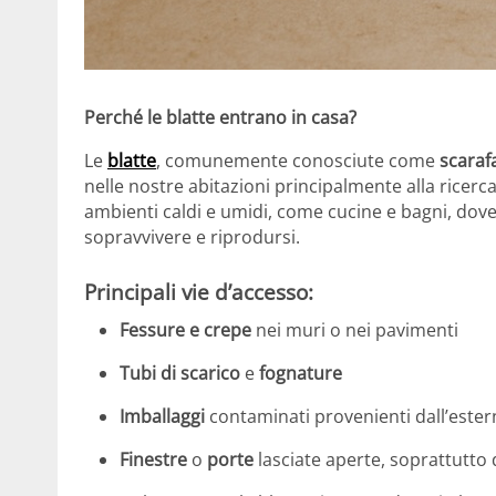
Perché le blatte entrano in casa?
Le
blatte
, comunemente conosciute come
scaraf
nelle nostre abitazioni principalmente alla ricerc
ambienti caldi e umidi, come cucine e bagni, dov
sopravvivere e riprodursi.
Principali vie d’accesso:
Fessure e crepe
nei muri o nei pavimenti
Tubi di scarico
e
fognature
Imballaggi
contaminati provenienti dall’este
Finestre
o
porte
lasciate aperte, soprattutto 