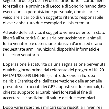
seguito di delega della Procura di Sondrio, i Carabinieri
forestali delle province di Lecco e di Sondrio hanno dato
esecuzione a perquisizione personale, domiciliare e
veicolare a carico di un soggetto ritenuto responsabile
di aver abbattuto due esemplari di ibis eremita.
Ad esito delle attività, il soggetto veniva deferito in stato
libertà all’Autorità Giudiziaria per uccisione di animali,
furto venatorio e detenzione abusiva d’arma ed erano
sequestrate armi, munizioni, dispositivi informatici e
tesserino venatorio.
L’operazione è scaturita da una segnalazione pervenuta
qualche giorno prima dal referente del progetto Life 20
NAT/AT/000049 LIFE NBI (reintroduzione in Europa
dell’Ibis Eremita) che, dall’osservazione delle anomalie
presenti sui tracciati dei GPS apposti sui due animali, ha
chiesto supporto ai Carabinieri forestali al fine di
accertare le condizioni di salute dei due esemplari.
Dopo varie ricerche, i militari sono riusciti a rinvenire i