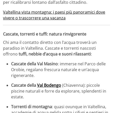
per ricalibrarsi lontano dall’asfalto cittadino.
Valtellina vista montagna: i paesi più panoramici dove
vivere o trascorrere una vacanza
Cascate, torrenti e tuffi: natura rinvigorente
Chi ama il contatto diretto con l’acqua troverà un
paradiso in Valtellina. Cascate e torrenti nascosti
offrono
tuffi, nebbie d’acqua e suoni rilassanti
:
Cascate della Val Masino
: immerse nel Parco delle
Orobie, regalano frescura naturale e un’acqua
rigenerante.
Cascate della
Val Bodengo
(Chiavenna): piccole
piscine naturali e forre da esplorare, splendenti in
estate.
Torrenti di montagna
: quasi ovunque in Valtellina,
accademie di acqua gelida sotto i rifugi e sentieri in