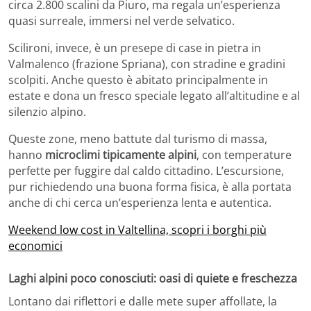
circa 2.800 scalini da Piuro, ma regala un’esperienza
quasi surreale, immersi nel verde selvatico.
Scilironi, invece, è un presepe di case in pietra in
Valmalenco (frazione Spriana), con stradine e gradini
scolpiti. Anche questo è abitato principalmente in
estate e dona un fresco speciale legato all’altitudine e al
silenzio alpino.
Queste zone, meno battute dal turismo di massa,
hanno
microclimi tipicamente alpini
, con temperature
perfette per fuggire dal caldo cittadino. L’escursione,
pur richiedendo una buona forma fisica, è alla portata
anche di chi cerca un’esperienza lenta e autentica.
Weekend low cost in Valtellina, scopri i borghi più
economici
Laghi alpini poco conosciuti: oasi di quiete e freschezza
Lontano dai riflettori e dalle mete super affollate, la