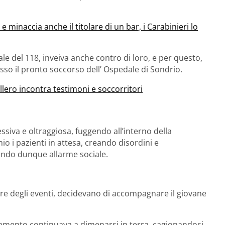
inaccia anche il titolare di un bar, i Carabinieri lo
nale del 118, inveiva anche contro di loro, e per questo,
so il pronto soccorso dell’ Ospedale di Sondrio.
llero incontra testimoni e soccorritori
ssiva e oltraggiosa, fuggendo all’interno della
o i pazienti in attesa, creando disordini e
eando dunque allarme sociale.
rare degli eventi, decidevano di accompagnare il giovane
amento continuava a dimenarsi in terra, cagionandosi