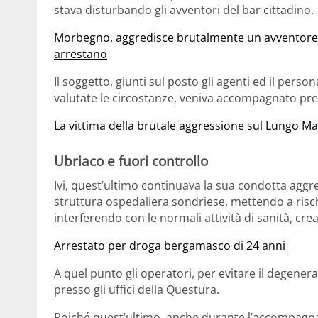
stava disturbando gli avventori del bar cittadino.
Morbegno, aggredisce brutalmente un avventore e m
arrestano
Il soggetto, giunti sul posto gli agenti ed il perso
valutate le circostanze, veniva accompagnato pres
La vittima della brutale aggressione sul Lungo Ma
Ubriaco e fuori controllo
Ivi, quest’ultimo continuava la sua condotta aggre
struttura ospedaliera sondriese, mettendo a rischi
interferendo con le normali attività di sanità, cr
Arrestato per droga bergamasco di 24 anni
A quel punto gli operatori, per evitare il degene
presso gli uffici della Questura.
Poiché quest’ultimo, anche durante l’accompagn