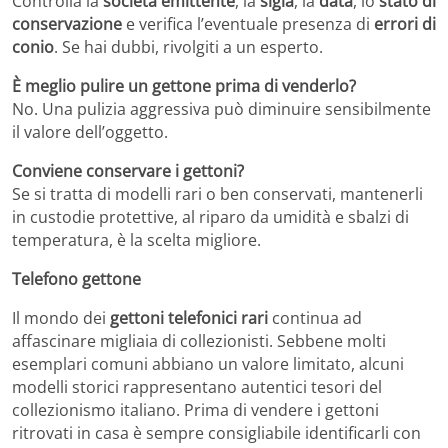
Controlla la
società emittente
, la
sigla
, la
data
, lo
stato di
conservazione
e verifica l’eventuale presenza di
errori di
conio
. Se hai dubbi, rivolgiti a un esperto.
È meglio pulire un gettone prima di venderlo?
No. Una pulizia aggressiva può diminuire sensibilmente
il valore dell’oggetto.
Conviene conservare i gettoni?
Se si tratta di modelli rari o ben conservati, mantenerli
in custodie protettive, al riparo da umidità e sbalzi di
temperatura, è la scelta migliore.
Telefono gettone
Il mondo dei
gettoni telefonici rari
continua ad
affascinare migliaia di collezionisti. Sebbene molti
esemplari comuni abbiano un valore limitato, alcuni
modelli storici rappresentano autentici tesori del
collezionismo italiano. Prima di vendere i gettoni
ritrovati in casa è sempre consigliabile identificarli con