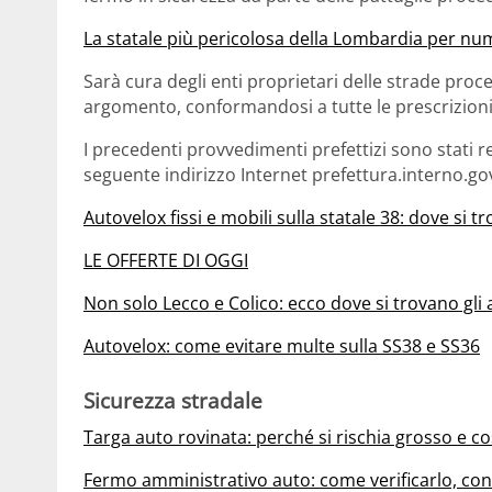
La statale più pericolosa della Lombardia per num
Sarà cura degli enti proprietari delle strade proced
argomento, conformandosi a tutte le prescrizioni
I precedenti provvedimenti prefettizi sono stati re
seguente indirizzo Internet prefettura.interno.gov
Autovelox fissi e mobili sulla statale 38: dove si 
LE OFFERTE DI OGGI
Non solo Lecco e Colico: ecco dove si trovano gli 
Autovelox: come evitare multe sulla SS38 e SS36
Sicurezza stradale
Targa auto rovinata: perché si rischia grosso e c
Fermo amministrativo auto: come verificarlo, c