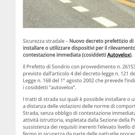
Sicurezza stradale –
Nuovo decreto prefettizio di i
installare o utilizzare dispositivi per il rilevamen
contestazione immediata (cosiddetti
Autovelox
).
Il Prefetto di Sondrio con provvedimento n. 2615
previsto dall’articolo 4 del decreto-legge n. 121 
Legge n. 168 del 1° agosto 2002 che prevede l’indiv
i cosiddetti “autovelox”.
I tratti di strada sui quali è possibile installare o u
a distanza delle violazioni delle norme di comport
Strada, senza obbligo di contestazione immediata, 
attività istruttoria, espletata dalla Sezione della P
sussistenza dei requisiti inerenti l’elevato livello di
fermo in sicurezza da parte delle pattuglie proce