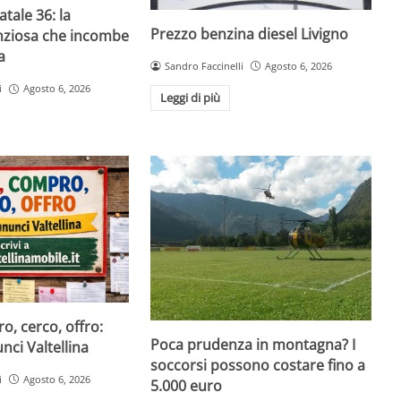
atale 36: la
Prezzo benzina diesel Livigno
enziosa che incombe
a
Sandro Faccinelli
Agosto 6, 2026
i
Agosto 6, 2026
Leggi di più
, cerco, offro:
Poca prudenza in montagna? I
ci Valtellina
soccorsi possono costare fino a
i
Agosto 6, 2026
5.000 euro