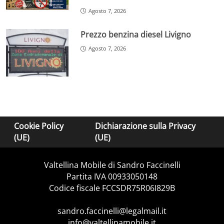
Agosto 7, 2026
Prezzo benzina diesel Livigno
Agosto 7, 2026
Cookie Policy
Dichiarazione sulla Privacy
(UE)
(UE)
Valtellina Mobile di Sandro Faccinelli
Partita IVA 00933050148
Codice fiscale FCCSDR75R06I829B
sandro.faccinelli@legalmail.it
info@valtellinamobile.it