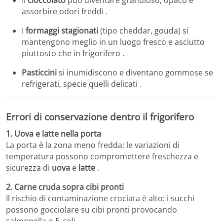
Il
cioccolato
può diventare granuloso, opaco e
assorbire odori freddi .
I
formaggi stagionati
(tipo cheddar, gouda) si
mantengono meglio in un luogo fresco e asciutto
piuttosto che in frigorifero .
Pasticcini
si inumidiscono e diventano gommose se
refrigerati, specie quelli delicati .
Errori di conservazione dentro il frigorifero
1. Uova e latte nella porta
La porta è la zona meno fredda: le variazioni di
temperatura possono compromettere freschezza e
sicurezza di
uova
e
latte
.
2. Carne cruda sopra cibi pronti
Il rischio di contaminazione crociata è alto: i succhi
possono gocciolare su cibi pronti provocando
salmonella o E. coli .