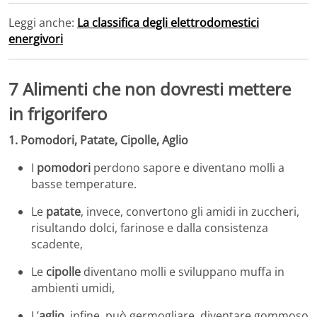
Leggi anche:
La classifica degli elettrodomestici
energivori
7 Alimenti che non dovresti mettere
in frigorifero
1. Pomodori, Patate, Cipolle, Aglio
I
pomodori
perdono sapore e diventano molli a
basse temperature.
Le
patate
, invece, convertono gli amidi in zuccheri,
risultando dolci, farinose e dalla consistenza
scadente,
Le
cipolle
diventano molli e sviluppano muffa in
ambienti umidi,
L’
aglio
, infine, può germogliare, diventare gommoso