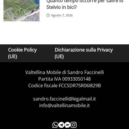
Quanto tempo occorre per salire lo
Stelvio in bici?
Agosto 7, 2026
Cookie Policy
Dichiarazione sulla Privacy
(UE)
(UE)
Valtellina Mobile di Sandro Faccinelli
Partita IVA 00933050148
Codice fiscale FCCSDR75R06I829B
sandro.faccinelli@legalmail.it
info@valtellinamobile.it