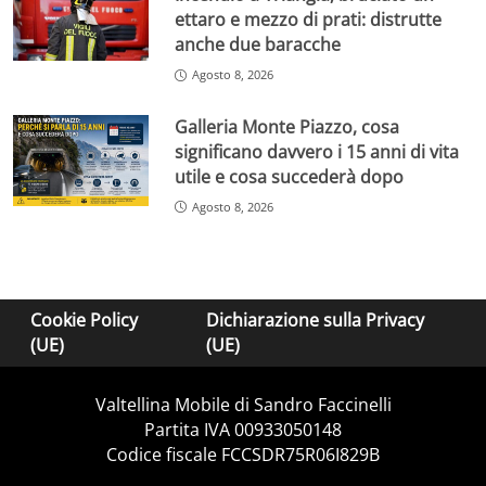
ettaro e mezzo di prati: distrutte
anche due baracche
Agosto 8, 2026
Galleria Monte Piazzo, cosa
significano davvero i 15 anni di vita
utile e cosa succederà dopo
Agosto 8, 2026
Cookie Policy
Dichiarazione sulla Privacy
(UE)
(UE)
Valtellina Mobile di Sandro Faccinelli
Partita IVA 00933050148
Codice fiscale FCCSDR75R06I829B