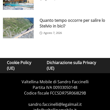
Quanto tempo occorre per salire lo
Stelvio in bici?
Agosto 7, 2026
Cookie Policy
Dichiarazione sulla Privacy
(UE)
(UE)
Valtellina Mobile di Sandro Faccinelli
Partita IVA 00933050148
Codice fiscale FCCSDR75R06I829B
sandro.faccinelli@legalmail.it
info@valtellinamobile.it