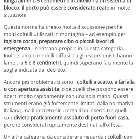
lunga almeno 5 centimetri e il coltello ha un sistema di
blocco, il porto può essere considerato reato
in molte
situazioni.
Questa norma ha creato molta discussione perché
molti coltelli utilizzati in montagna – ad esempio per
tagliare corda, preparare cibo o piccoli lavori di
emergenza
– rientrano proprio in questa categoria.
Inoltre, alcuni modelli diffusi tra gli escursionisti hanno
lame tra
6 e 8 centimetri
, quindi superano facilmente la
soglia indicata dal decreto.
Ancora più problematici sono i
coltelli a scatto, a farfalla
o con apertura assistita
, cioè quelli che possono essere
aperti molto rapidamente con una sola mano. Questi
strumenti erano già fortemente limitati dalla normativa
italiana, ma il decreto sicurezza li ha inseriti tra quelli
con
divieto praticamente assoluto di porto fuori casa
,
perché considerati tipicamente destinati all’offesa.
Un’altra categoria da considerare riguarda i
coltelli con