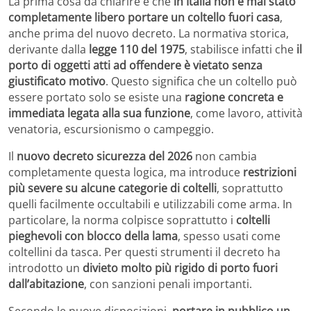
La prima cosa da chiarire è che
in Italia non è mai stato
completamente libero portare un coltello fuori casa
,
anche prima del nuovo decreto. La normativa storica,
derivante dalla
legge 110 del 1975
, stabilisce infatti che
il
porto di oggetti atti ad offendere è vietato senza
giustificato motivo
. Questo significa che un coltello può
essere portato solo se esiste una
ragione concreta e
immediata legata alla sua funzione
, come lavoro, attività
venatoria, escursionismo o campeggio.
Il
nuovo decreto sicurezza del 2026
non cambia
completamente questa logica, ma introduce
restrizioni
più severe su alcune categorie di coltelli
, soprattutto
quelli facilmente occultabili e utilizzabili come arma. In
particolare, la norma colpisce soprattutto i
coltelli
pieghevoli con blocco della lama
, spesso usati come
coltellini da tasca. Per questi strumenti il decreto ha
introdotto un
divieto molto più rigido di porto fuori
dall’abitazione
, con sanzioni penali importanti.
Secondo le nuove disposizioni,
portare in pubblico un