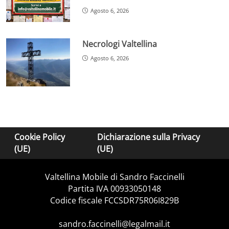
Agosto 6, 2026
Necrologi Valtellina
Agosto 6, 2026
Cookie Policy
Dichiarazione sulla Privacy
(UE)
(UE)
Valtellina Mobile di Sandro Faccinelli
Partita IVA 00933050148
Codice fiscale FCCSDR75R06I829B
sandro.faccinelli@legalmail.it