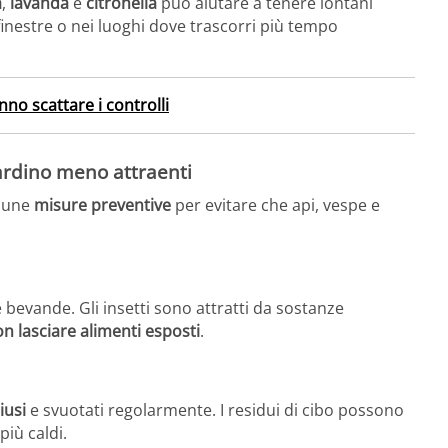
a
,
lavanda
e
citronella
può aiutare a tenere lontani
e finestre o nei luoghi dove trascorri più tempo
nno scattare i controlli
iardino meno attraenti
lcune
misure preventive
per evitare che api, vespe e
le bevande. Gli insetti sono attratti da sostanze
n lasciare alimenti esposti
.
iusi
e svuotati regolarmente. I residui di cibo possono
più caldi.