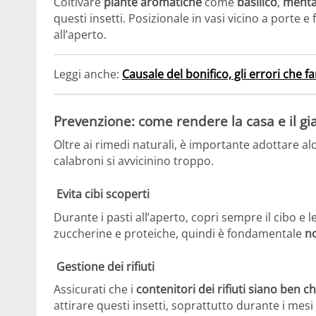
Coltivare
piante aromatiche
come
basilico
,
ment
questi insetti. Posizionale in vasi vicino a porte 
all’aperto.
Leggi anche:
Causale del bonifico, gli errori che fa
Prevenzione: come rendere la casa e il g
Oltre ai rimedi naturali, è importante adottare a
calabroni si avvicinino troppo.
️ Evita cibi scoperti
Durante i pasti all’aperto, copri sempre il cibo e 
zuccherine e proteiche, quindi è fondamentale
no
️ Gestione dei rifiuti
Assicurati che i
contenitori dei rifiuti siano ben ch
attirare questi insetti, soprattutto durante i mesi 