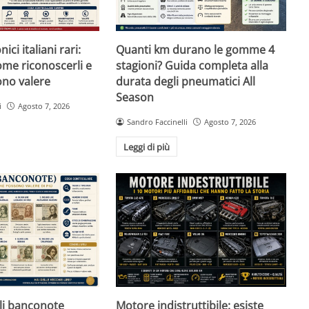
ici italiani rari:
Quanti km durano le gomme 4
ome riconoscerli e
stagioni? Guida completa alla
no valere
durata degli pneumatici All
Season
i
Agosto 7, 2026
Sandro Faccinelli
Agosto 7, 2026
Leggi di più
ali banconote
Motore indistruttibile: esiste