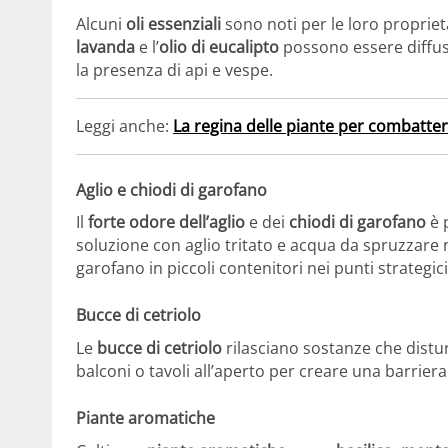
Alcuni
oli essenziali
sono noti per le loro proprietà 
lavanda
e l’
olio di eucalipto
possono essere diffusi
la presenza di api e vespe.
Leggi anche:
La regina delle piante per combatter
Aglio e chiodi di garofano
Il
forte odore dell’aglio
e dei
chiodi di garofano
è 
soluzione con aglio tritato e acqua da spruzzare n
garofano in piccoli contenitori nei punti strategici
Bucce di cetriolo
Le
bucce di cetriolo
rilasciano sostanze che disturb
balconi o tavoli all’aperto per creare una barriera
Piante aromatiche