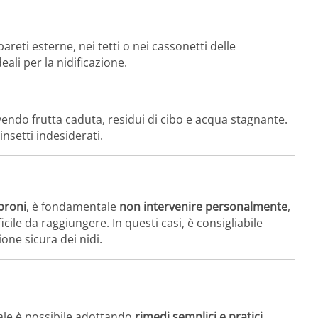
pareti esterne, nei tetti o nei cassonetti delle
eali per la nidificazione.
endo frutta caduta, residui di cibo e acqua stagnante.
insetti indesiderati.
abroni
, è fondamentale
non intervenire personalmente
,
icile da raggiungere. In questi casi, è consigliabile
one sicura dei nidi.
ale è possibile adottando
rimedi semplici e pratici
.