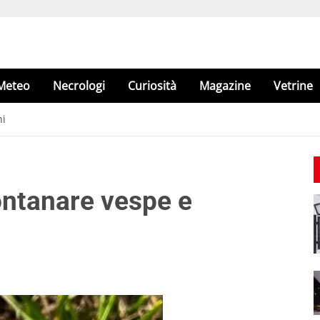
Meteo
Necrologi
Curiosità
Magazine
Vetrine
ni
ontanare vespe e