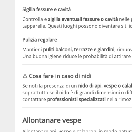
Sigilla fessure e cavità
Controlla e
sigilla eventuali fessure o cavità
nelle 
tapparelle. Questi luoghi possono diventare siti id
Pulizia regolare
Mantieni
puliti balconi, terrazze e giardini
, rimuov
Una buona igiene riduce le probabilità di attirare 
⚠️
Cosa fare in caso di nidi
Se noti la presenza di un
nido di api, vespe o cal
soprattutto se il nido è di grandi dimensioni o diff
contattare
professionisti specializzati
nella rimozi
Allontanare vespe
Allontanare api, vespe e calabroni in modo natur