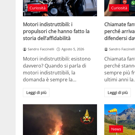
Curiosità
Curiosità
Motori indistruttibili: i
Chiamate fan
propulsori che hanno fatto la
perché arriv
storia dell’affidabilità
difendersi d
Sandro Faccinelli
Agosto 5, 2026
Sandro Faccinell
Motori indistruttibili: esistono
Chiamata fan
davvero? Quando si parla di
perché stann
motori indistruttibili, la
sempre più fr
domanda è sempre la…
ultimi anni la
Leggi di più
Leggi di più
News