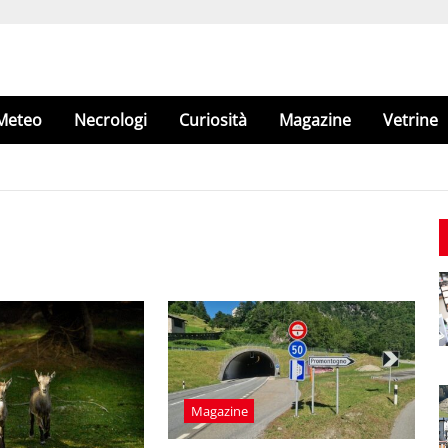
Meteo
Necrologi
Curiosità
Magazine
Vetrine
Magazine