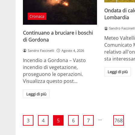
Ondata di cal
Cronaca
Lombardia
Sandro Faccinell
Continuano a bruciare i boschi
Meteo Valtelli
di Gordona
Comunicato 
Sandro Faccinelli
Agosto 4, 2026
relativo all'o
sta interessa
Incendio a Gordona – Vasto
incendio di vegetazione,
Leggi di più
proseguono le operazioni.
Visualizza questo post…
Leggi di più
...
3
4
5
6
7
768