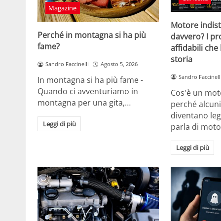
Magazine
Motore indistr
Perché in montagna si ha più
davvero? I pr
fame?
affidabili che
storia
Sandro Faccinelli
Agosto 5, 2026
Sandro Faccinell
In montagna si ha più fame -
Quando ci avventuriamo in
Cos'è un moto
montagna per una gita,…
perché alcuni
diventano le
Leggi di più
parla di mot
Leggi di più