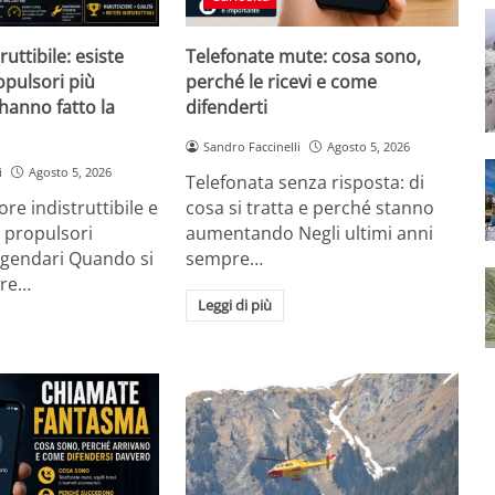
uttibile: esiste
Telefonate mute: cosa sono,
opulsori più
perché le ricevi e come
 hanno fatto la
difenderti
Sandro Faccinelli
Agosto 5, 2026
i
Agosto 5, 2026
Telefonata senza risposta: di
re indistruttibile e
cosa si tratta e perché stanno
 propulsori
aumentando Negli ultimi anni
ggendari Quando si
sempre…
ore…
Leggi di più