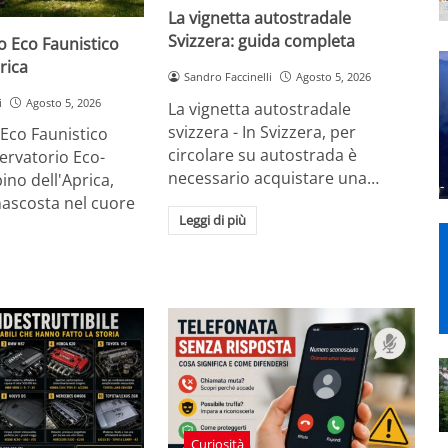
La vignetta autostradale
Svizzera: guida completa
o Eco Faunistico
rica
Sandro Faccinelli
Agosto 5, 2026
i
Agosto 5, 2026
La vignetta autostradale
svizzera - In Svizzera, per
Eco Faunistico
circolare su autostrada è
servatorio Eco-
necessario acquistare una…
ino dell'Aprica,
scosta nel cuore
Leggi di più
Curiosità