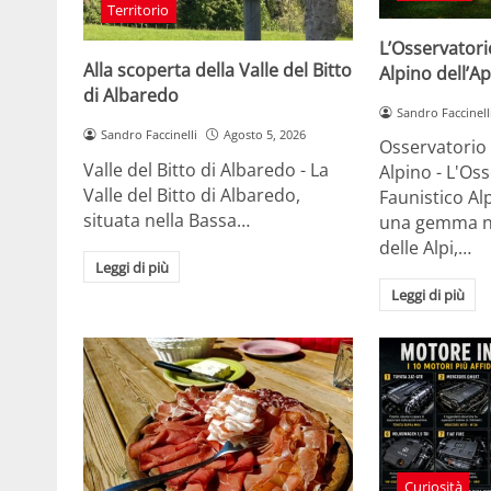
Territorio
L’Osservatori
Alla scoperta della Valle del Bitto
Alpino dell’Ap
di Albaredo
Sandro Faccinell
Sandro Faccinelli
Agosto 5, 2026
Osservatorio 
Valle del Bitto di Albaredo - La
Alpino - L'Os
Valle del Bitto di Albaredo,
Faunistico Alp
situata nella Bassa…
una gemma na
delle Alpi,…
Leggi di più
Leggi di più
Curiosità