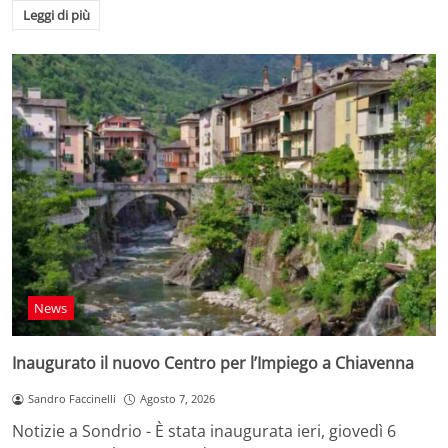
Leggi di più
News
Inaugurato il nuovo Centro per l’Impiego a Chiavenna
Sandro Faccinelli
Agosto 7, 2026
Notizie a Sondrio - È stata inaugurata ieri, giovedì 6