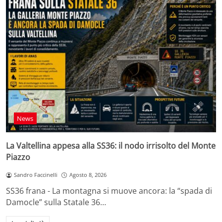
News
La Valtellina appesa alla SS36: il nodo irrisolto del Monte
Piazzo
Sandro Faccinelli
Agosto 8, 2026
SS36 frana - La montagna si muove ancora: la “spada di
Damocle” sulla Statale 36…