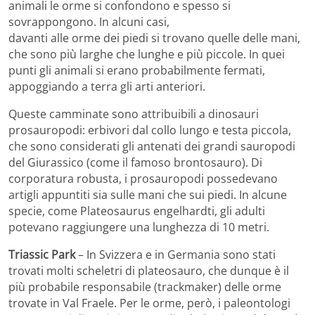
animali le orme si confondono e spesso si
sovrappongono. In alcuni casi,
davanti alle orme dei piedi si trovano quelle delle mani,
che sono più larghe che lunghe e più piccole. In quei
punti gli animali si erano probabilmente fermati,
appoggiando a terra gli arti anteriori.
Queste camminate sono attribuibili a dinosauri
prosauropodi: erbivori dal collo lungo e testa piccola,
che sono considerati gli antenati dei grandi sauropodi
del Giurassico (come il famoso brontosauro). Di
corporatura robusta, i prosauropodi possedevano
artigli appuntiti sia sulle mani che sui piedi. In alcune
specie, come Plateosaurus engelhardti, gli adulti
potevano raggiungere una lunghezza di 10 metri.
Triassic Park
– In Svizzera e in Germania sono stati
trovati molti scheletri di plateosauro, che dunque è il
più probabile responsabile (trackmaker) delle orme
trovate in Val Fraele. Per le orme, però, i paleontologi