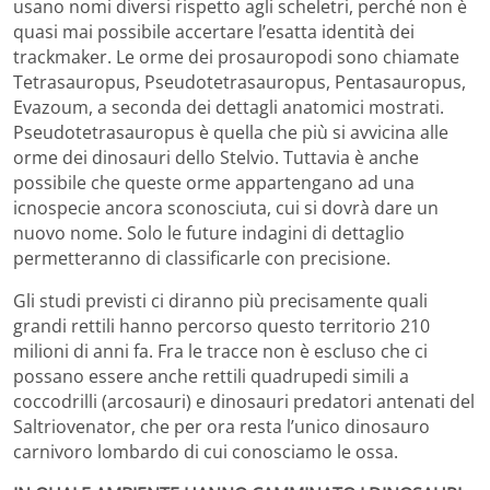
usano nomi diversi rispetto agli scheletri, perché non è
quasi mai possibile accertare l’esatta identità dei
trackmaker. Le orme dei prosauropodi sono chiamate
Tetrasauropus, Pseudotetrasauropus, Pentasauropus,
Evazoum, a seconda dei dettagli anatomici mostrati.
Pseudotetrasauropus è quella che più si avvicina alle
orme dei dinosauri dello Stelvio. Tuttavia è anche
possibile che queste orme appartengano ad una
icnospecie ancora sconosciuta, cui si dovrà dare un
nuovo nome. Solo le future indagini di dettaglio
permetteranno di classificarle con precisione.
Gli studi previsti ci diranno più precisamente quali
grandi rettili hanno percorso questo territorio 210
milioni di anni fa. Fra le tracce non è escluso che ci
possano essere anche rettili quadrupedi simili a
coccodrilli (arcosauri) e dinosauri predatori antenati del
Saltriovenator, che per ora resta l’unico dinosauro
carnivoro lombardo di cui conosciamo le ossa.