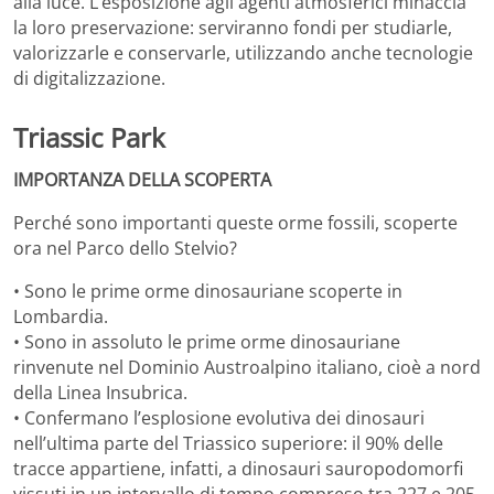
alla luce. L’esposizione agli agenti atmosferici minaccia
la loro preservazione: serviranno fondi per studiarle,
valorizzarle e conservarle, utilizzando anche tecnologie
di digitalizzazione.
Triassic Park
IMPORTANZA DELLA SCOPERTA
Perché sono importanti queste orme fossili, scoperte
ora nel Parco dello Stelvio?
• Sono le prime orme dinosauriane scoperte in
Lombardia.
• Sono in assoluto le prime orme dinosauriane
rinvenute nel Dominio Austroalpino italiano, cioè a nord
della Linea Insubrica.
• Confermano l’esplosione evolutiva dei dinosauri
nell’ultima parte del Triassico superiore: il 90% delle
tracce appartiene, infatti, a dinosauri sauropodomorfi
vissuti in un intervallo di tempo compreso tra 227 e 205