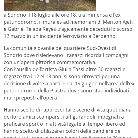
a Sondrio il 18 luglio alle ore 18, tra Immensa e l’ex
pattinodromo, il murales ad memoriam di Meriton Ajeti
e Gabriel Tejada Reyes tragicamente deceduti lo scorso
12 marzo in un incidente ferroviario a Berbenno.
La comunità giovanile del quartiere Sud-Ovest di
Sondrio dove risiedevano i ragazzi ricorda i compagni
con un’opera pittorica commemorativa.
Con l’ausilio dell’artista Giulia Tassi oltre 30 ragazzi e
ragazze tra i 12 ei 18 anni si sono ritrovati per una
decisione di volte a partire dal 19 giugno nell’area dell’ex
pattinodromo della Piastra dove sono stati individuati i
muri preposti all’opera .
Hanno scelto di rappresentare scene di vita quotidiana
dei loro amici scomparsi, raffigurandoli impegnati a
praticare sport o in attività legate al tempo libero ed
hanno scelto di utilizzare i colori delle bandiere dei
paesi a cui i ragazzi erano legati familiarmente (Kosovo