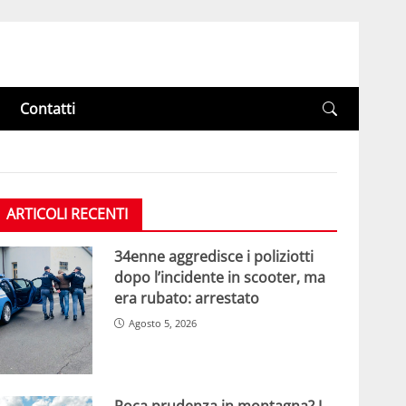
Contatti
ARTICOLI RECENTI
34enne aggredisce i poliziotti
dopo l’incidente in scooter, ma
era rubato: arrestato
Agosto 5, 2026
Poca prudenza in montagna? I