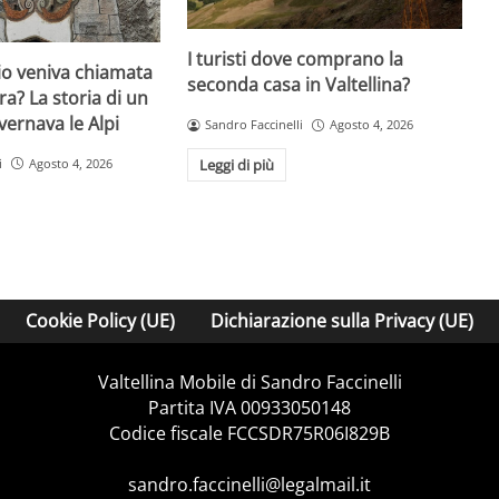
I turisti dove comprano la
o veniva chiamata
seconda casa in Valtellina?
ra? La storia di un
ernava le Alpi
Sandro Faccinelli
Agosto 4, 2026
i
Agosto 4, 2026
Leggi di più
Cookie Policy (UE)
Dichiarazione sulla Privacy (UE)
Valtellina Mobile di Sandro Faccinelli
Partita IVA 00933050148
Codice fiscale FCCSDR75R06I829B
sandro.faccinelli@legalmail.it