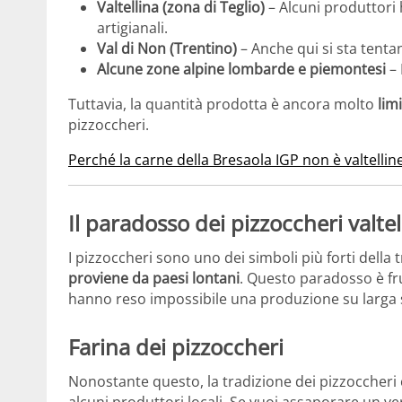
Valtellina (zona di Teglio)
– Alcuni produttori 
artigianali.
Val di Non (Trentino)
– Anche qui si sta tenta
Alcune zone alpine lombarde e piemontesi
– 
Tuttavia, la quantità prodotta è ancora molto
lim
pizzoccheri.
Perché la carne della Bresaola IGP non è valtellin
Il paradosso dei pizzoccheri valtel
I pizzoccheri sono uno dei simboli più forti della 
proviene da paesi lontani
. Questo paradosso è frut
hanno reso impossibile una produzione su larga sc
Farina dei pizzoccheri
Nonostante questo, la tradizione dei pizzoccheri 
alcuni produttori locali. Se vuoi assaporare un ve