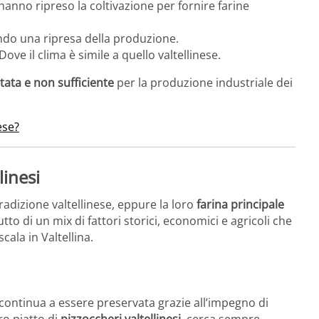
hanno ripreso la coltivazione per fornire farine
ndo una ripresa della produzione.
Dove il clima è simile a quello valtellinese.
itata e non sufficiente
per la produzione industriale dei
ese?
linesi
tradizione valtellinese, eppure la loro
farina principale
to di un mix di fattori storici, economici e agricoli che
ala in Valtellina.
continua a essere preservata grazie all’impegno di
ro piatto di
pizzoccheri valtellinesi
, cerca sempre