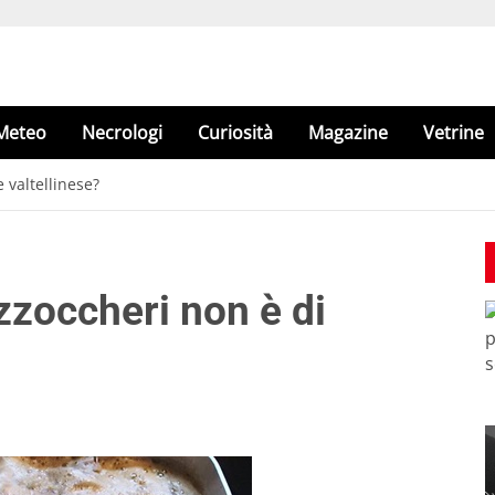
Meteo
Necrologi
Curiosità
Magazine
Vetrine
 valtellinese?
izzoccheri non è di