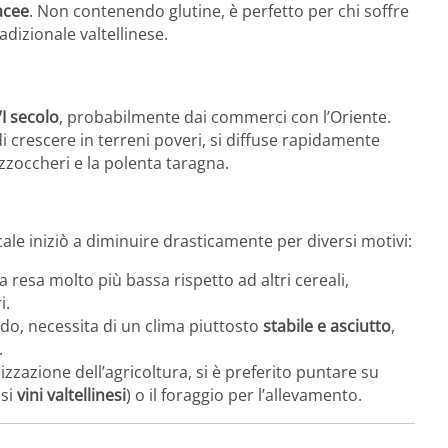
acee
. Non contenendo glutine, è perfetto per chi soffre
adizionale valtellinese.
I secolo
, probabilmente dai commerci con l’Oriente.
 di crescere in terreni poveri, si diffuse rapidamente
izzoccheri e la polenta taragna.
cale iniziò a diminuire drasticamente per diversi motivi:
 resa molto più bassa rispetto ad altri cereali,
i.
ddo, necessita di un clima piuttosto
stabile e asciutto
,
.
zazione dell’agricoltura, si è preferito puntare su
osi
vini valtellinesi
) o il foraggio per l’allevamento.