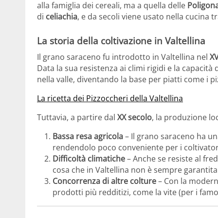
alla famiglia dei cereali, ma a quella delle
Poligon
di
celiachia
, e da secoli viene usato nella cucina tr
La storia della coltivazione in Valtellina
Il grano saraceno fu introdotto in Valtellina nel
XV
Data la sua resistenza ai climi rigidi e la capacità
nella valle, diventando la base per piatti come i p
La ricetta dei Pizzoccheri della Valtellina
Tuttavia, a partire dal
XX secolo
, la produzione lo
Bassa resa agricola
– Il grano saraceno ha una
rendendolo poco conveniente per i coltivator
Difficoltà climatiche
– Anche se resiste al fre
cosa che in Valtellina non è sempre garantita
Concorrenza di altre colture
– Con la moderniz
prodotti più redditizi, come la vite (per i fam