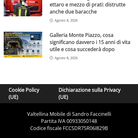
ettaro e mezzo di prati: distrutte
anche due baracche
Agosto 8, 2026
Galleria Monte Piazzo, cosa
significano davvero i 15 anni di vita
utile e cosa succederà dopo
Agosto 8, 2026
Cookie Policy
Dichiarazione sulla Privacy
(UE)
(UE)
Valtellina Mobile di Sandro Faccinelli
Partita IVA 00933050148
Codice fiscale FCCSDR75R06I829B