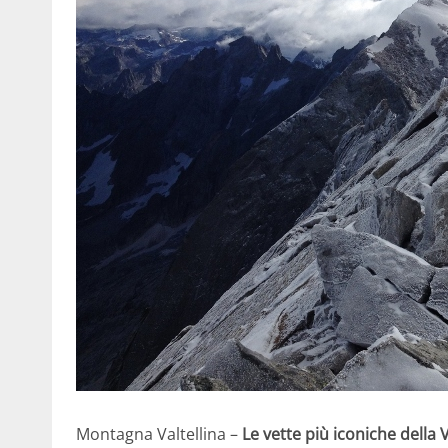
Montagna Valtellina –
Le vette più iconiche della 