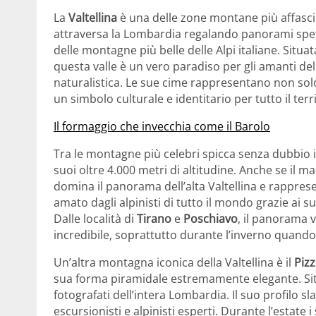
La
Valtellina
è una delle zone montane più affascina
attraversa la Lombardia regalando panorami spetta
delle montagne più belle delle Alpi italiane. Situata
questa valle è un vero paradiso per gli amanti dell
naturalistica. Le sue cime rappresentano non so
un simbolo culturale e identitario per tutto il terri
Il formaggio che invecchia come il Barolo
Tra le montagne più celebri spicca senza dubbio 
suoi oltre 4.000 metri di altitudine. Anche se il ma
domina il panorama dell’alta Valtellina e rapprese
amato dagli alpinisti di tutto il mondo grazie ai s
Dalle località di
Tirano
e
Poschiavo
, il panorama 
incredibile, soprattutto durante l’inverno quando 
Un’altra montagna iconica della Valtellina è il
Pizz
sua forma piramidale estremamente elegante. Sit
fotografati dell’intera Lombardia. Il suo profilo s
escursionisti e alpinisti esperti. Durante l’estate 