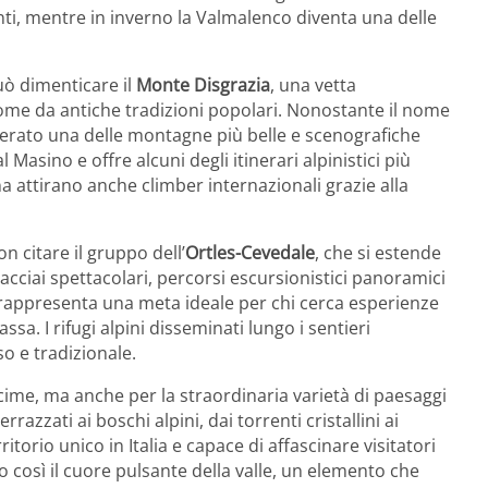
anti, mentre in inverno la Valmalenco diventa una delle
uò dimenticare il
Monte Disgrazia
, una vetta
nome da antiche tradizioni popolari. Nonostante il nome
derato una delle montagne più belle e scenografiche
Masino e offre alcuni degli itinerari alpinistici più
na attirano anche climber internazionali grazie alla
n citare il gruppo dell’
Ortles-Cevedale
, che si estende
hiacciai spettacolari, percorsi escursionistici panoramici
 rappresenta una meta ideale per chi cerca esperienze
sa. I rifugi alpini disseminati lungo i sentieri
o e tradizionale.
 cime, ma anche per la straordinaria varietà di paesaggi
rrazzati ai boschi alpini, dai torrenti cristallini ai
torio unico in Italia e capace di affascinare visitatori
 così il cuore pulsante della valle, un elemento che