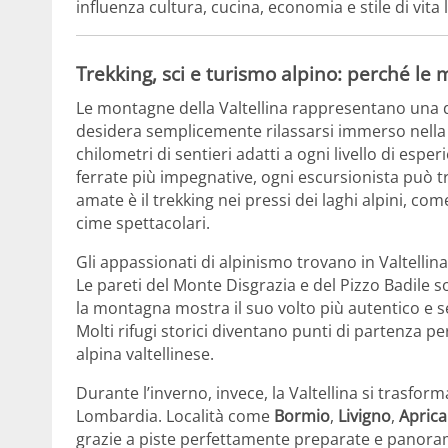
influenza cultura, cucina, economia e stile di vita 
Trekking, sci e turismo alpino: perché le 
Le montagne della Valtellina rappresentano una des
desidera semplicemente rilassarsi immerso nella na
chilometri di sentieri adatti a ogni livello di espe
ferrate più impegnative, ogni escursionista può tr
amate è il trekking nei pressi dei laghi alpini, co
cime spettacolari.
Gli appassionati di alpinismo trovano in Valtellina 
Le pareti del Monte Disgrazia e del Pizzo Badile s
la montagna mostra il suo volto più autentico e sel
Molti rifugi storici diventano punti di partenza 
alpina valtellinese.
Durante l’inverno, invece, la Valtellina si trasforma
Lombardia. Località come
Bormio
,
Livigno
,
Aprica
grazie a piste perfettamente preparate e panorami