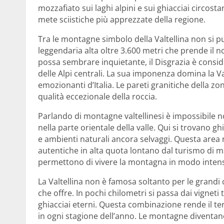
mozzafiato sui laghi alpini e sui ghiacciai circost
mete sciistiche più apprezzate della regione.
Tra le montagne simbolo della Valtellina non si p
leggendaria alta oltre 3.600 metri che prende il 
possa sembrare inquietante, il Disgrazia è consi
delle Alpi centrali. La sua imponenza domina la Val 
emozionanti d’Italia. Le pareti granitiche della zo
qualità eccezionale della roccia.
Parlando di montagne valtellinesi è impossibile no
nella parte orientale della valle. Qui si trovano g
e ambienti naturali ancora selvaggi. Questa area
autentiche in alta quota lontano dal turismo di mas
permettono di vivere la montagna in modo intens
La Valtellina non è famosa soltanto per le grandi
che offre. In pochi chilometri si passa dai vigneti te
ghiacciai eterni. Questa combinazione rende il terri
in ogni stagione dell’anno. Le montagne diventano