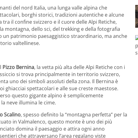
nti del nord Italia, una lunga valle alpina che
colari, borghi storici, tradizioni autentiche e alcune
 tra il confine svizzero e il cuore delle Alpi Retiche,
a montagna, dello sci, del trekking e della fotografia
lo un patrimonio paesaggistico straordinario, ma anche
torio valtellinese.
il
Pizzo Bernina
, la vetta più alta delle Alpi Retiche con i
ssiccio si trova principalmente in territorio svizzero,
nta uno dei simboli assoluti della zona. Il Bernina è
uoi ghiacciai spettacolari e alle sue creste maestose.
verso questo gigante alpino è semplicemente
la neve illumina le cime.
o Scalino
, spesso definito la “montagna perfetta” per la
uato in Valmalenco, questo monte è uno dei più
lanciato domina il paesaggio e attira ogni anno
i sentieri che attraversano l’area regalano viste