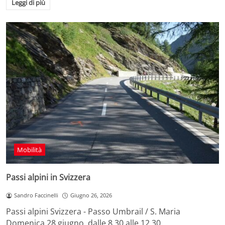
Leggi di più
Mobilità
Passi alpini in Svizzera
Sandro Faccinelli
Giugno 26, 2026
Passi alpini Svizzera - Passo Umbrail / S. Maria
Domenica 28 giugno, dalle 8.30 alle 12.30,…