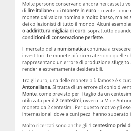
Molte persone conservano ancora nei cassetti vecc
di
lire italiane
e di
monete in euro
ricevute come re
monete dal valore nominale molto basso, ma esis
dei collezionisti di tutto il mondo. Alcuni esempl
o addirittura migliaia di euro
, soprattutto quan
condizioni di conservazione perfette
.
Il mercato della
numismatica
continua a crescere 
investitori. Le monete più ricercate sono quelle 
rappresentano un errore di produzione sfuggito ai
renderle estremamente desiderabili.
Tra gli euro, una delle monete più famose è sicu
Antonelliana
. Si tratta di un errore di conio dive
Monte
, come previsto per il taglio da un centes
utilizzata per il
2 centesimi
, ovvero la Mole Antone
moneta da 2 centesimi. Per questo motivo gli esem
internazionali dove alcuni pezzi hanno superato
Molto ricercati sono anche gli
1 centesimo privi d