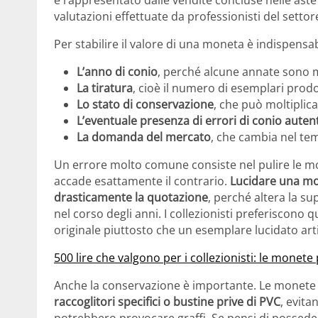
valutazioni effettuate da professionisti del settor
Per stabilire il valore di una moneta è indispens
L’anno di conio
, perché alcune annate sono mo
La tiratura
, cioè il numero di esemplari prodo
Lo stato di conservazione
, che può moltiplica
L’eventuale presenza di errori di conio autent
La domanda del mercato
, che cambia nel temp
Un errore molto comune consiste nel pulire le mo
accade esattamente il contrario.
Lucidare una mo
drasticamente la quotazione
, perché altera la su
nel corso degli anni. I collezionisti preferiscon
originale piuttosto che un esemplare lucidato arti
500 lire che valgono per i collezionisti: le monet
Anche la conservazione è importante. Le monete
raccoglitori specifici o bustine prive di PVC
, evita
potrebbero provocare graffi. Se pensi di possede