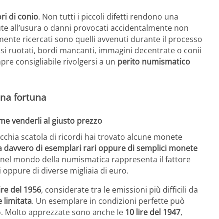
ri di conio
. Non tutti i piccoli difetti rendono una
ute all’usura o danni provocati accidentalmente non
lmente ricercati sono quelli avvenuti durante il processo
si ruotati, bordi mancanti, immagini decentrate o conii
re consigliabile rivolgersi a un
perito numismatico
una fortuna
come venderli al giusto prezzo
cchia scatola di ricordi hai trovato alcune monete
ta davvero di esemplari rari oppure di semplici monete
nel mondo della numismatica rappresenta il fattore
oppure di diverse migliaia di euro.
lire del 1956
, considerate tra le emissioni più difficili da
 limitata
. Un esemplare in condizioni perfette può
ro. Molto apprezzate sono anche le
10 lire del 1947
,