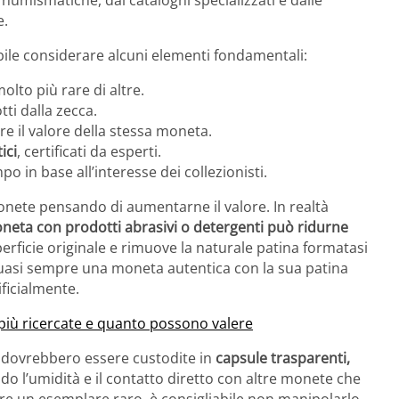
e.
abile considerare alcuni elementi fondamentali:
lto più rare di altre.
tti dalla zecca.
re il valore della stessa moneta.
ici
, certificati da esperti.
o in base all’interesse dei collezionisti.
nete pensando di aumentarne il valore. In realtà
neta con prodotti abrasivi o detergenti può ridurne
perficie originale e rimuove la naturale patina formatasi
o quasi sempre una moneta autentica con la sua patina
ficialmente.
e più ricercate e quanto possono valere
 dovrebbero essere custodite in
capsule trasparenti,
ndo l’umidità e il contatto diretto con altre monete che
re un esemplare raro, è consigliabile non manipolarlo