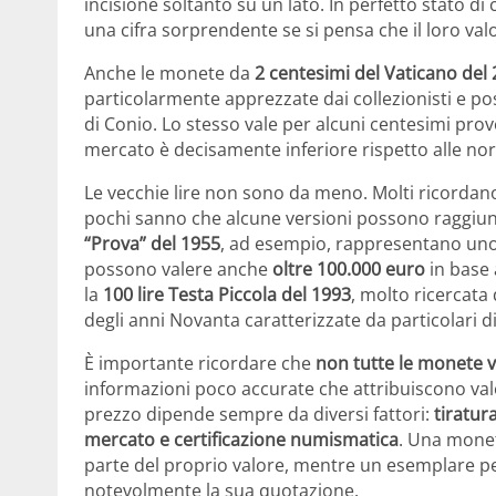
incisione soltanto su un lato. In perfetto stato
una cifra sorprendente se si pensa che il loro va
Anche le monete da
2 centesimi del Vaticano del
particolarmente apprezzate dai collezionisti e p
di Conio. Lo stesso vale per alcuni centesimi prov
mercato è decisamente inferiore rispetto alle norm
Le vecchie lire non sono da meno. Molti ricordan
pochi sanno che alcune versioni possono raggiun
“Prova” del 1955
, ad esempio, rappresentano uno d
possono valere anche
oltre 100.000 euro
in base 
la
100 lire Testa Piccola del 1993
, molto ricercata 
degli anni Novanta caratterizzate da particolari dif
È importante ricordare che
non tutte le monete 
informazioni poco accurate che attribuiscono val
prezzo dipende sempre da diversi fattori:
tiratur
mercato e certificazione numismatica
. Una monet
parte del proprio valore, mentre un esemplare p
notevolmente la sua quotazione.