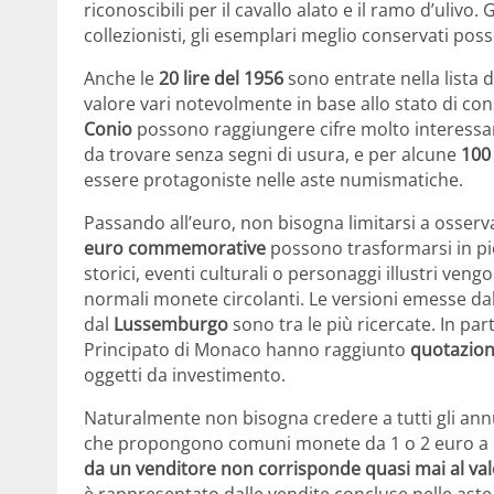
riconoscibili per il cavallo alato e il ramo d’ulivo.
collezionisti, gli esemplari meglio conservati po
Anche le
20 lire del 1956
sono entrate nella lista d
valore vari notevolmente in base allo stato di co
Conio
possono raggiungere cifre molto interessant
da trovare senza segni di usura, e per alcune
100 
essere protagoniste nelle aste numismatiche.
Passando all’euro, non bisogna limitarsi a osserv
euro commemorative
possono trasformarsi in pic
storici, eventi culturali o personaggi illustri veng
normali monete circolanti. Le versioni emesse da
dal
Lussemburgo
sono tra le più ricercate. In pa
Principato di Monaco hanno raggiunto
quotazioni
oggetti da investimento.
Naturalmente non bisogna credere a tutti gli annun
che propongono comuni monete da 1 o 2 euro a 
da un venditore non corrisponde quasi mai al val
è rappresentato dalle vendite concluse nelle aste 