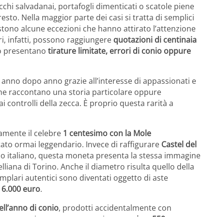
hi salvadanai, portafogli dimenticati o scatole piene
sto. Nella maggior parte dei casi si tratta di semplici
tono alcune eccezioni che hanno attirato l’attenzione
ari, infatti, possono raggiungere
quotazioni di centinaia
do presentano
tirature limitate, errori di conio oppure
anno dopo anno grazie all’interesse di appassionati e
che raccontano una storia particolare oppure
 controlli della zecca. È proprio questa rarità a
ramente il celebre
1 centesimo con la Mole
ntato ormai leggendario. Invece di raffigurare
Castel del
imo italiano, questa moneta presenta la stessa immagine
lliana di Torino. Anche il diametro risulta quello della
plari autentici sono diventati oggetto di aste
i 6.000 euro
.
ell’anno di conio
, prodotti accidentalmente con