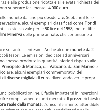
 Grazie alla produzione ridotta e all’elevata richiesta dei
ssono superare facilmente i
4.000 euro
.
elle monete italiane più desiderate. Sebbene il loro
nservazione, alcuni esemplari classificati come
Fior di
i. Lo stesso vale per le
50 lire del 1958
, molto difficili
lire Minerva
delle prime annate, che continuano a
are soltanto i centesimi. Anche alcune
monete da 2
coli tesori. Le emissioni dedicate ad anniversari
ono spesso prodotte in quantità inferiori rispetto alle
l
Principato di Monaco
, dal
Vaticano
, da
San Marino
e
rticolare, alcuni esemplari commemorativi del
 di diverse migliaia di euro
, diventando veri e propri
ci pubblicati online. È facile imbattersi in inserzioni
cifre completamente fuori mercato.
Il prezzo richiesto
ore reale della moneta.
L’unico riferimento attendibile
numismatiche, dai cataloghi specializzati e dalle