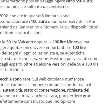
 di conservazione possono raggiungere
circa 550 euro
,
lore nominale è soltanto un centesimo.
 2002
, coniate in quantità limitata, sono
ossono superare i
100 euro
quando conservate in Fior
enienti da San Marino o Monaco, la cui disponibilità sul
ali emissioni italiane.
o le
50 lire Vulcano
oppure le
100 lire Minerva
, ma
gere quotazioni davvero importanti. Le
100 lire
ei sogni di ogni collezionista e, se autentiche,
allo stato di conservazione. Esistono poi varianti come
dagli esperti, oltre ad alcune versioni delle 50 e 100 lire
etti di conio.
vecchie sono rare
. Sul web circolano numerose
ori astronomici a monete comunissime. In realtà il
a, autenticità, stato di conservazione, richiesta del
a molto usurata, anche se rara, può perdere gran
erfettamente conservato può moltiplicare