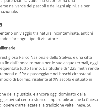
ici potenziati, la Valtellina si conferma una
rse nel verde dei pascoli e dei laghi alpini, sia per
rnazionale.
a
esentano un viaggio tra natura incontaminata, antichi
soddisfare ogni tipo di visitatore
illenarie
 prestigioso Parco Nazionale dello Stelvio, è una città
ta fin dall’epoca romana per le sue acque termali, oggi
frequentata tutto l’anno. L’altitudine di 1225 metri rende
attamenti di SPA e passeggiate nei boschi circostanti.
imbolo di Bormio, risalente al XIV secolo e situato in
ne della giustizia, è ancora oggi dominato dalla
ggestivi sul centro storico. Imperdibile anche la Chiesa
i opere d’arte legate alla tradizione valtellinese. Sul