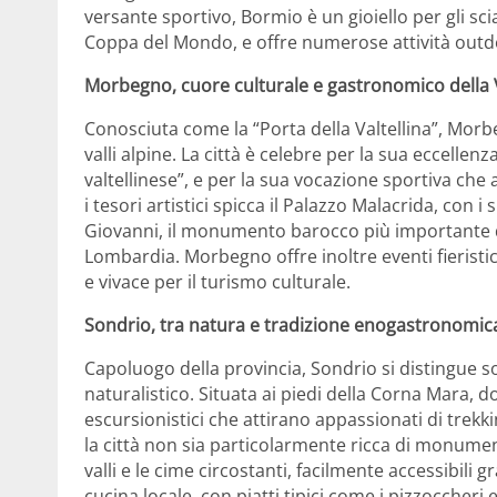
versante sportivo, Bormio è un gioiello per gli sc
Coppa del Mondo, e offre numerose attività outdo
Morbegno, cuore culturale e gastronomico della V
Conosciuta come la “Porta della Valtellina”, Morb
valli alpine. La città è celebre per la sua eccellenz
valtellinese”, e per la sua vocazione sportiva che att
i tesori artistici spicca il Palazzo Malacrida, con i 
Giovanni, il monumento barocco più importante del
Lombardia. Morbegno offre inoltre eventi fierist
e vivace per il turismo culturale.
Sondrio, tra natura e tradizione enogastronomic
Capoluogo della provincia, Sondrio si distingue s
naturalistico. Situata ai piedi della Corna Mara, d
escursionistici che attirano appassionati di tre
la città non sia particolarmente ricca di monumenti
valli e le cime circostanti, facilmente accessibili 
cucina locale, con piatti tipici come i pizzoccheri