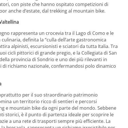
iatori, con piste che hanno ospitato competizioni di
or anche d’estate, dal trekking al mountain bike.
altellina
egno rappresenta un crocevia tra il Lago di Como e le
a culinaria, definita la “culla dell’arte gastronomica
ira alpinisti, escursionisti e sciatori da tutta Italia. Tra
suoi cicli pittorici di grande pregio, e la Collegiata di San
la provincia di Sondrio e uno dei più rilevanti in
ici di richiamo nazionale, confermandosi polo dinamico
a
oprattutto per il suo straordinario patrimonio
omina un territorio ricco di sentieri e percorsi
kking e mountain bike da ogni parte del mondo. Sebbene
 storici, è il punto di partenza ideale per scoprire le
grazie a una rete di trasporti sempre più efficiente. La
 e la bresaola, rappresenta un richiamo irresistibile per