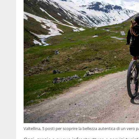
Valtellina, 5 posti per scoprire la bellezza autentica di un vero p