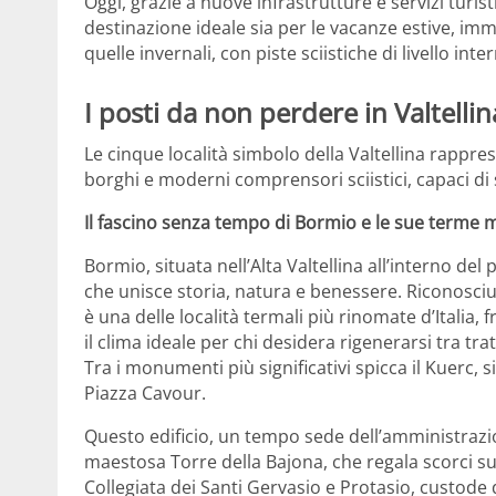
Oggi, grazie a nuove infrastrutture e servizi turist
destinazione ideale sia per le vacanze estive, imme
quelle invernali, con piste sciistiche di livello inte
I posti da non perdere in Valtellin
Le cinque località simbolo della Valtellina rappr
borghi e moderni comprensori sciistici, capaci di 
Il fascino senza tempo di Bormio e le sue terme m
Bormio, situata nell’Alta Valtellina all’interno del
che unisce storia, natura e benessere. Riconosciu
è una delle località termali più rinomate d’Italia, 
il clima ideale per chi desidera rigenerarsi tra tr
Tra i monumenti più significativi spicca il Kuerc, s
Piazza Cavour.
Questo edificio, un tempo sede dell’amministrazio
maestosa Torre della Bajona, che regala scorci su
Collegiata dei Santi Gervasio e Protasio, custode d