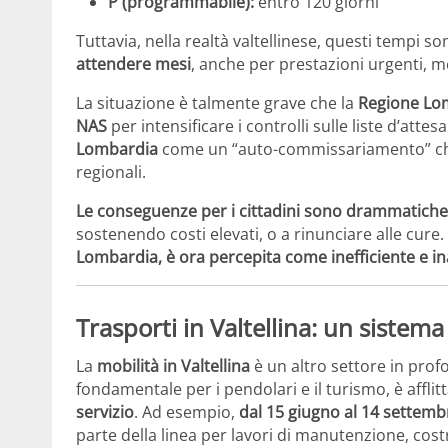
P (programmabile):
entro 120 giorni
Tuttavia, nella realtà valtellinese, questi tempi s
attendere mesi
, anche per prestazioni urgenti, me
La situazione è talmente grave che la
Regione Lo
NAS
per intensificare i controlli sulle liste d’atte
Lombardia
come un “auto-commissariamento” che ce
regionali.
Le conseguenze per i cittadini sono drammatiche
sostenendo costi elevati, o a rinunciare alle cure.
Lombardia, è ora percepita come inefficiente e in
Trasporti in Valtellina: un sistema
La
mobilità in Valtellina
è un altro settore in profo
fondamentale per i pendolari e il turismo, è afflit
servizio
. Ad esempio,
dal 15 giugno al 14 settemb
parte della linea per lavori di manutenzione, costr