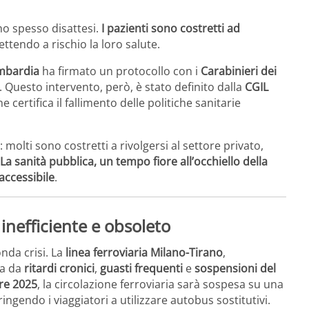
ono spesso disattesi.
I pazienti sono costretti ad
ttendo a rischio la loro salute.
mbardia
ha firmato un protocollo con i
Carabinieri dei
sa. Questo intervento, però, è stato definito dalla
CGIL
rtifica il fallimento delle politiche sanitarie
: molti sono costretti a rivolgersi al settore privato,
La sanità pubblica, un tempo fiore all’occhiello della
accessibile
.
 inefficiente e obsoleto
nda crisi. La
linea ferroviaria Milano-Tirano
,
ta da
ritardi cronici
,
guasti frequenti
e
sospensioni del
re 2025
, la circolazione ferroviaria sarà sospesa su una
ingendo i viaggiatori a utilizzare autobus sostitutivi.