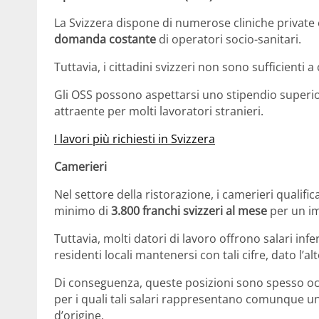
La Svizzera dispone di numerose cliniche private
domanda costante
di operatori socio-sanitari.
Tuttavia, i cittadini svizzeri non sono sufficienti a
Gli OSS possono aspettarsi uno stipendio superi
attraente per molti lavoratori stranieri.
I lavori più richiesti in Svizzera
Camerieri
Nel settore della ristorazione, i camerieri qualif
minimo di
3.800 franchi svizzeri al mese
per un i
Tuttavia, molti datori di lavoro offrono salari infe
residenti locali mantenersi con tali cifre, dato l’al
Di conseguenza, queste posizioni sono spesso occup
per i quali tali salari rappresentano comunque un
d’origine.