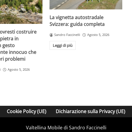
La vignetta autostradale
Svizzera: guida completa
vresti costruire
Sandro Faccinelli
Agosto 5, 2026
pietra in
 gesto
Leggi di più
nte innocuo che
eri problemi
i
Agosto 5, 2026
Cookie Policy (UE)
Dichiarazione sulla Privacy (UE)
Valtellina Mobile di Sandro Faccinelli