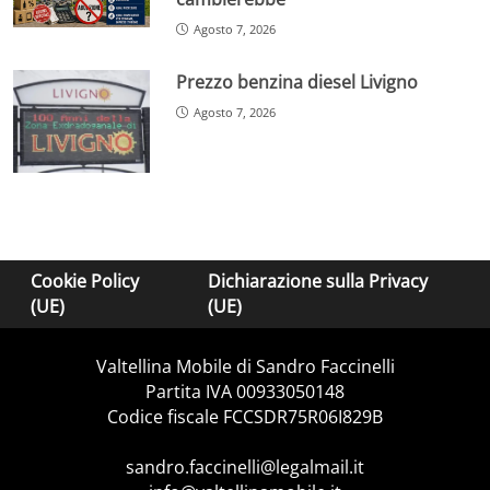
Agosto 7, 2026
Prezzo benzina diesel Livigno
Agosto 7, 2026
Cookie Policy
Dichiarazione sulla Privacy
(UE)
(UE)
Valtellina Mobile di Sandro Faccinelli
Partita IVA 00933050148
Codice fiscale FCCSDR75R06I829B
sandro.faccinelli@legalmail.it