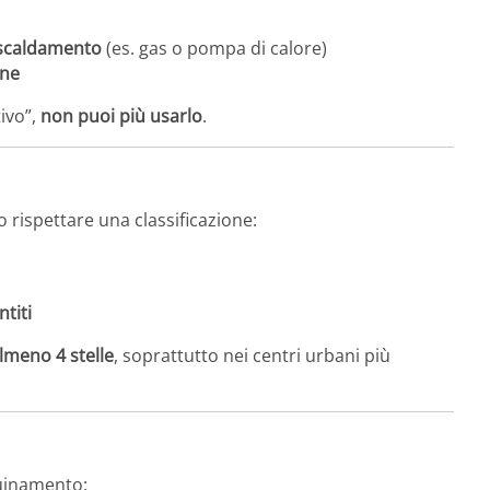
riscaldamento
(es. gas o pompa di calore)
ine
ivo”,
non puoi più usarlo
.
o rispettare una classificazione:
titi
lmeno 4 stelle
, soprattutto nei centri urbani più
uinamento: