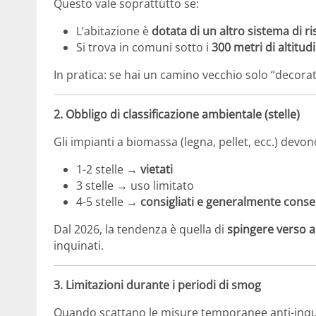
Questo vale soprattutto se:
L’abitazione è
dotata di un altro sistema di 
Si trova in comuni sotto i
300 metri di altitud
In pratica: se hai un camino vecchio solo “decorat
2. Obbligo di classificazione ambientale (stelle)
Gli impianti a biomassa (legna, pellet, ecc.) devon
1-2 stelle →
vietati
3 stelle → uso limitato
4-5 stelle →
consigliati e generalmente consen
Dal 2026, la tendenza è quella di
spingere verso a
inquinati.
3. Limitazioni durante i periodi di smog
Quando scattano le misure temporanee anti-inq