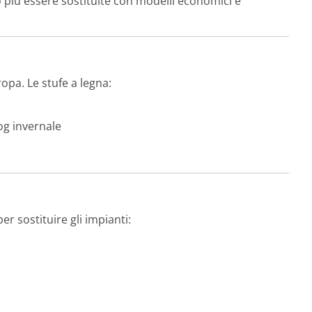
 più essere sostituite con modelli economici e
opa. Le stufe a legna:
og invernale
r sostituire gli impianti: