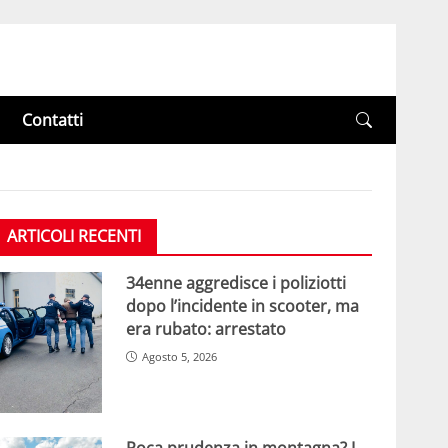
Contatti
ARTICOLI RECENTI
34enne aggredisce i poliziotti
dopo l’incidente in scooter, ma
era rubato: arrestato
Agosto 5, 2026
Poca prudenza in montagna? I