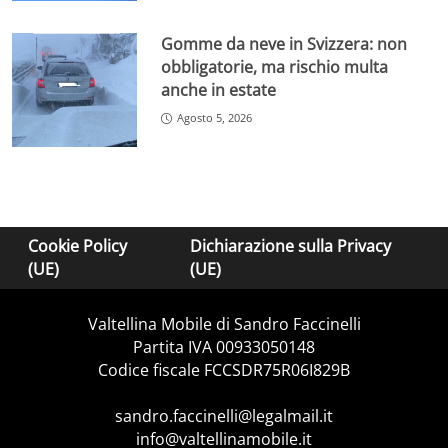
Gomme da neve in Svizzera: non
obbligatorie, ma rischio multa
anche in estate
Agosto 5, 2026
Cookie Policy
Dichiarazione sulla Privacy
(UE)
(UE)
Valtellina Mobile di Sandro Faccinelli
Partita IVA 00933050148
Codice fiscale FCCSDR75R06I829B
sandro.faccinelli@legalmail.it
info@valtellinamobile.it