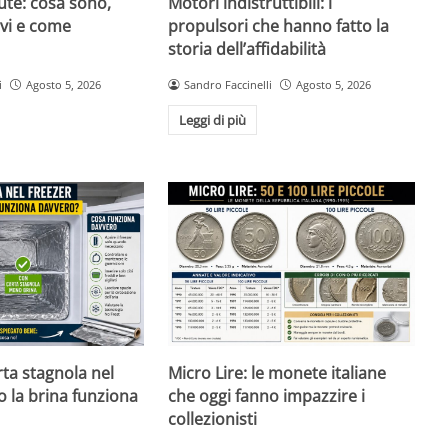
ute: cosa sono,
Motori indistruttibili: i
evi e come
propulsori che hanno fatto la
storia dell’affidabilità
i
Agosto 5, 2026
Sandro Faccinelli
Agosto 5, 2026
Leggi di più
rta stagnola nel
Micro Lire: le monete italiane
o la brina funziona
che oggi fanno impazzire i
collezionisti