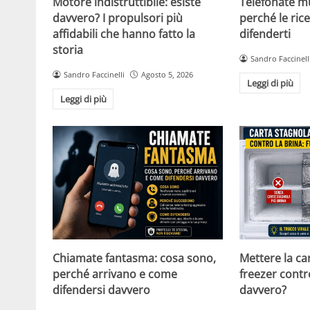
Motore indistruttibile: esiste
Telefonate m
davvero? I propulsori più
perché le ric
affidabili che hanno fatto la
difenderti
storia
Sandro Faccinell
Sandro Faccinelli
Agosto 5, 2026
Leggi di più
Leggi di più
Chiamate fantasma: cosa sono,
Mettere la ca
perché arrivano e come
freezer contr
difendersi davvero
davvero?