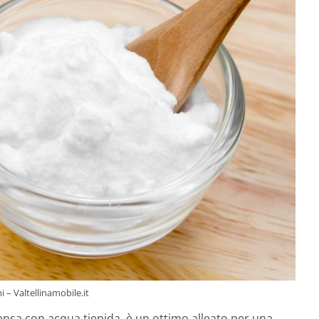
i – Valtellinamobile.it
ensa con acqua tiepida, è un ottimo alleato per una