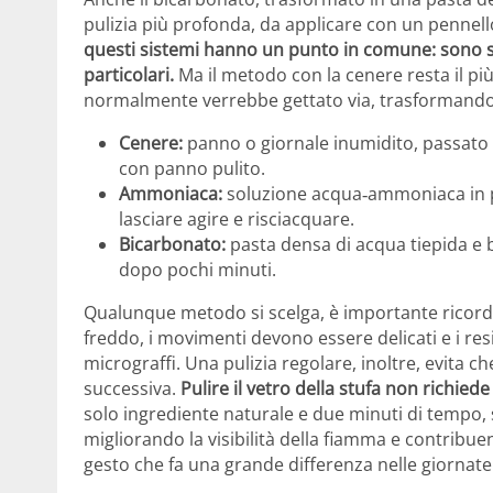
pulizia più profonda, da applicare con un penne
questi sistemi hanno un punto in comune: sono se
particolari.
Ma il metodo con la cenere resta il pi
normalmente verrebbe gettato via, trasformandol
Cenere:
panno o giornale inumidito, passato ne
con panno pulito.
Ammoniaca:
soluzione acqua‑ammoniaca in pa
lasciare agire e risciacquare.
Bicarbonato:
pasta densa di acqua tiepida e
dopo pochi minuti.
Qualunque metodo si scelga, è importante ricorda
freddo, i movimenti devono essere delicati e i re
micrograffi. Una pulizia regolare, inoltre, evita ch
successiva.
Pulire il vetro della stufa non richied
solo ingrediente naturale e due minuti di tempo, s
migliorando la visibilità della fiamma e contrib
gesto che fa una grande differenza nelle giornate