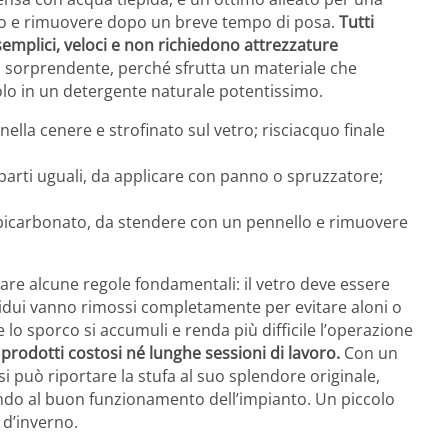
llo e rimuovere dopo un breve tempo di posa.
Tutti
mplici, veloci e non richiedono attrezzature
ù sorprendente, perché sfrutta un materiale che
o in un detergente naturale potentissimo.
lla cenere e strofinato sul vetro; risciacquo finale
rti uguali, da applicare con panno o spruzzatore;
 bicarbonato, da stendere con un pennello e rimuovere
re alcune regole fondamentali: il vetro deve essere
sidui vanno rimossi completamente per evitare aloni o
e lo sporco si accumuli e renda più difficile l’operazione
e prodotti costosi né lunghe sessioni di lavoro.
Con un
i può riportare la stufa al suo splendore originale,
uendo al buon funzionamento dell’impianto. Un piccolo
 d’inverno.