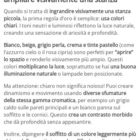
Quando si tratta di
ingrandire visivamente una stanza
piccola
, la prima regola d’oro è semplice:
usa colori
chiari
. I toni neutri e luminosi riflettono la luce naturale,
creando una sensazione di ariosità e profondità.
Bianco, beige, grigio perla, crema e tinte pastello
(come
l’azzurro cielo o il rosa cipria) sono perfetti per
“aprire”
lo spazio
e renderlo visivamente più ampio. Questi
colori
moltiplicano la luce
, soprattutto se hai
una buona
illuminazione naturale
o lampade ben posizionate.
Ma attenzione: chiaro non significa noioso! Puoi creare
dinamismo e movimento usando
diverse sfumature
della stessa gamma cromatica
, per esempio un grigio
caldo sulle pareti principali e un bianco panna sul
soffitto e le cornici. Questo
crea un contrasto morbido
che dà profondità senza appesantire.
Inoltre, dipingere
il soffitto di un colore leggermente più