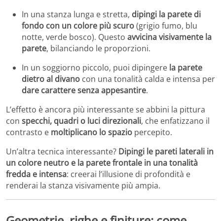
In una stanza lunga e stretta,
dipingi la parete di
fondo con un colore più scuro
(grigio fumo, blu
notte, verde bosco). Questo
avvicina visivamente la
parete
, bilanciando le proporzioni.
In un soggiorno piccolo, puoi dipingere
la parete
dietro al divano
con una tonalità calda e intensa per
dare carattere senza appesantire
.
L’effetto è ancora più interessante se abbini la pittura
con
specchi, quadri o luci direzionali
, che enfatizzano il
contrasto e
moltiplicano lo spazio
percepito.
Un’altra tecnica interessante?
Dipingi le pareti laterali in
un colore neutro e la parete frontale in una tonalità
fredda e intensa
: creerai l’illusione di profondità e
renderai la stanza visivamente più ampia.
Geometrie, righe e finiture: come