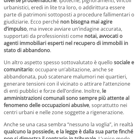
diverse problematiche
: ipoteche, pignoramenti, vincoli
urbanistici, eredi in lite tra loro, o addirittura essere
parte di patrimoni sottoposti a procedure fallimentari o
giudiziarie. Ecco perché
non bisogna mai agire
d’impulso
, ma invece avviare un’indagine accurata,
supportati da professionisti come
notai, avvocati o
agenti immobiliari esperti nel recupero di immobili in
stato di abbandono
.
Un altro aspetto spesso sottovalutato è quello
sociale e
comunitario
: occupare un’abitazione, anche se
abbandonata, può scatenare malumori nei quartieri,
generare tensioni con il vicinato o attirare l’attenzione
di enti pubblici e forze dell’ordine. Inoltre,
le
amministrazioni comunali sono sempre più attente al
fenomeno delle occupazioni abusive
, soprattutto nei
centri urbani e nelle zone soggette a rigenerazione.
Anche se una casa sembra “nessuno la voglia”, in realtà
qualcuno la possiede, e la legge è dalla sua parte finché
non si dimostra il contrario in tribunale.
L’unico modo