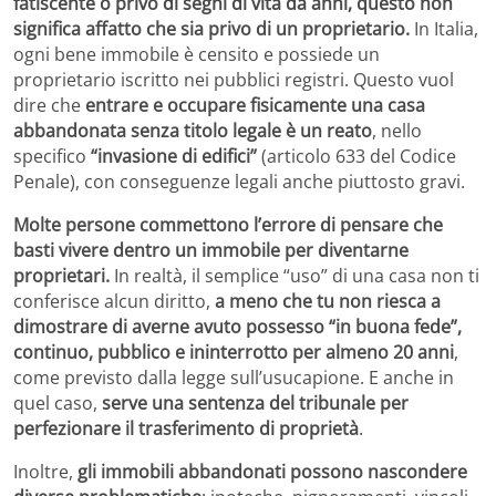
fatiscente o privo di segni di vita da anni, questo non
significa affatto che sia privo di un proprietario.
In Italia,
ogni bene immobile è censito e possiede un
proprietario iscritto nei pubblici registri. Questo vuol
dire che
entrare e occupare fisicamente una casa
abbandonata senza titolo legale è un reato
, nello
specifico
“invasione di edifici”
(articolo 633 del Codice
Penale), con conseguenze legali anche piuttosto gravi.
Molte persone commettono l’errore di pensare che
basti vivere dentro un immobile per diventarne
proprietari.
In realtà, il semplice “uso” di una casa non ti
conferisce alcun diritto,
a meno che tu non riesca a
dimostrare di averne avuto possesso “in buona fede”,
continuo, pubblico e ininterrotto per almeno 20 anni
,
come previsto dalla legge sull’usucapione. E anche in
quel caso,
serve una sentenza del tribunale per
perfezionare il trasferimento di proprietà
.
Inoltre,
gli immobili abbandonati possono nascondere