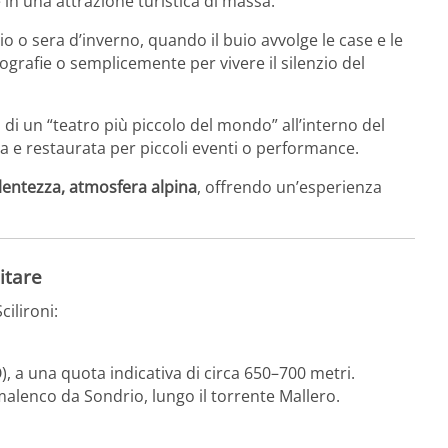
 in una attrazione turistica di massa.
o o sera d’inverno, quando il buio avvolge le case e le
rafie o semplicemente per vivere il silenzio del
 di un “teatro più piccolo del mondo” all’interno del
 e restaurata per piccoli eventi o performance.
 lentezza, atmosfera alpina
, offrendo un’esperienza
itare
cilironi:
), a una quota indicativa di circa 650–700 metri.
almalenco da Sondrio, lungo il torrente Mallero.