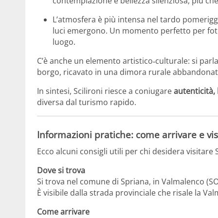
contemplazione e bellezza silenziosa, più che
L’atmosfera è più intensa nel tardo pomeriggi
luci emergono. Un momento perfetto per fotog
luogo.
C’è anche un elemento artistico‑culturale: si parla
borgo, ricavato in una dimora rurale abbandonata
In sintesi, Scilironi riesce a coniugare
autenticità,
diversa dal turismo rapido.
Informazioni pratiche: come arrivare e vis
Ecco alcuni consigli utili per chi desidera visitare S
Dove si trova
Si trova nel comune di Spriana, in Valmalenco (SO
È visibile dalla strada provinciale che risale la V
Come arrivare