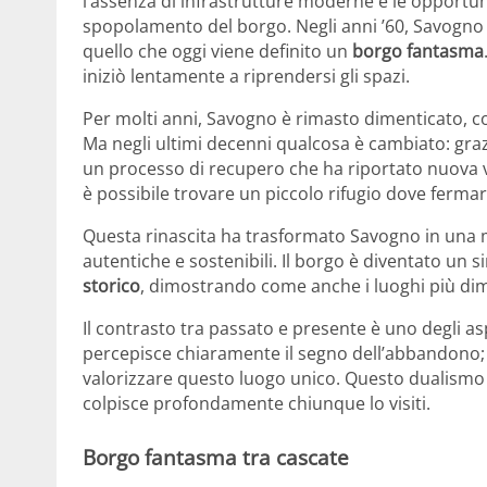
l’assenza di infrastrutture moderne e le opportun
spopolamento del borgo. Negli anni ’60, Savogno
quello che oggi viene definito un
borgo fantasma
iniziò lentamente a riprendersi gli spazi.
Per molti anni, Savogno è rimasto dimenticato, co
Ma negli ultimi decenni qualcosa è cambiato: grazie
un processo di recupero che ha riportato nuova vit
è possibile trovare un piccolo rifugio dove ferma
Questa rinascita ha trasformato Savogno in una 
autentiche e sostenibili. Il borgo è diventato un 
storico
, dimostrando come anche i luoghi più dim
Il contrasto tra passato e presente è uno degli asp
percepisce chiaramente il segno dell’abbandono; d
valorizzare questo luogo unico. Questo dualismo 
colpisce profondamente chiunque lo visiti.
Borgo fantasma tra cascate