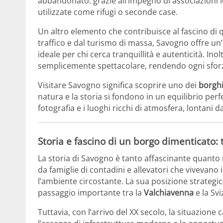
abbandonato: grazie all’impegno di associazioni l
utilizzate come rifugi o seconde case.
Un altro elemento che contribuisce al fascino di q
traffico e dal turismo di massa, Savogno offre un
ideale per chi cerca tranquillità e autenticità. Inol
semplicemente spettacolare, rendendo ogni sforz
Visitare Savogno significa scoprire uno dei
borghi
natura e la storia si fondono in un equilibrio perf
fotografia e i luoghi ricchi di atmosfera, lontani dai 
Storia e fascino di un borgo dimenticato:
La storia di Savogno è tanto affascinante quanto 
da famiglie di contadini e allevatori che vivevano 
l’ambiente circostante. La sua posizione strategic
passaggio importante tra la
Valchiavenna
e la Sv
Tuttavia, con l’arrivo del XX secolo, la situazione