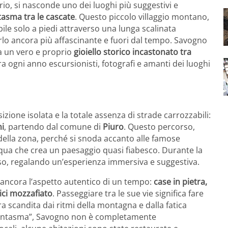
drio, si nasconde uno dei luoghi più suggestivi e
tasma tra le cascate
. Questo piccolo villaggio montano,
bile solo a piedi attraverso una lunga scalinata
rlo ancora più affascinante e fuori dal tempo. Savogno
 un vero e proprio
gioiello storico incastonato tra
ira ogni anno escursionisti, fotografi e amanti dei luoghi
ione isolata e la totale assenza di strade carrozzabili:
ni
, partendo dal comune di
Piuro
. Questo percorso,
della zona, perché si snoda accanto alle famose
acqua che crea un paesaggio quasi fiabesco. Durante la
so, regalando un’esperienza immersiva e suggestiva.
 ancora l’aspetto autentico di un tempo:
case in pietra,
mici mozzafiato
. Passeggiare tra le sue vie significa fare
era scandita dai ritmi della montagna e dalla fatica
fantasma”, Savogno non è completamente