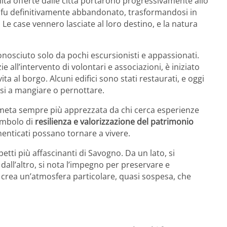
ità offerte dalle città portarono progressivamente allo
 fu definitivamente abbandonato, trasformandosi in
. Le case vennero lasciate al loro destino, e la natura
nosciuto solo da pochi escursionisti e appassionati.
 all’intervento di volontari e associazioni, è iniziato
a al borgo. Alcuni edifici sono stati restaurati, e oggi
rsi a mangiare o pernottare.
meta sempre più apprezzata da chi cerca esperienze
simbolo di
resilienza e valorizzazione del patrimonio
enticati possano tornare a vivere.
etti più affascinanti di Savogno. Da un lato, si
all’altro, si nota l’impegno per preservare e
crea un’atmosfera particolare, quasi sospesa, che