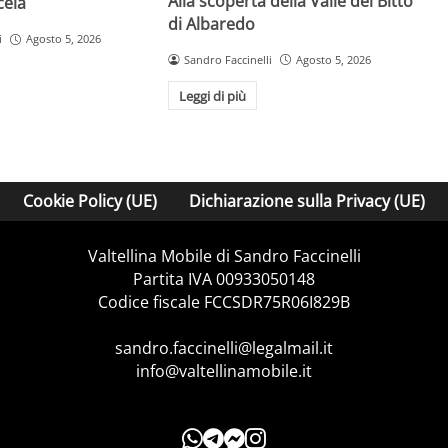
Alla scoperta della Valle del Bitto
ceia
di Albaredo
i
Agosto 5, 2026
Sandro Faccinelli
Agosto 5, 2026
Leggi di più
Cookie Policy (UE)
Dichiarazione sulla Privacy (UE)
Valtellina Mobile di Sandro Faccinelli
Partita IVA 00933050148
Codice fiscale FCCSDR75R06I829B
sandro.faccinelli@legalmail.it
info@valtellinamobile.it