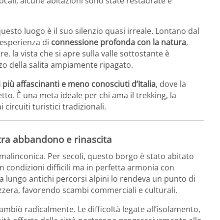
ocali, alcune abitazioni sono state restaurate e
uesto luogo è il suo silenzio quasi irreale. Lontano dal
’esperienza di
connessione profonda con la natura
,
tre, la vista che si apre sulla valle sottostante è
o della salita ampiamente ripagato.
 più affascinanti e meno conosciuti d’Italia
, dove la
etto. È una meta ideale per chi ama il trekking, la
circuiti turistici tradizionali.
 tra abbandono e rinascita
malinconica. Per secoli, questo borgo è stato abitato
in condizioni difficili ma in perfetta armonia con
a lungo antichi percorsi alpini lo rendeva un punto di
izzera, favorendo scambi commerciali e culturali.
 cambiò radicalmente. Le difficoltà legate all’isolamento,