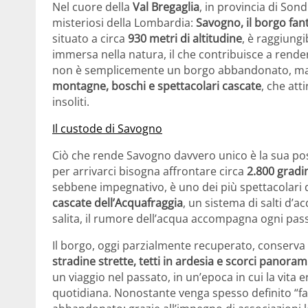
Nel cuore della
Val Bregaglia
, in provincia di Son
misteriosi della Lombardia:
Savogno, il borgo fan
situato a circa
930 metri di altitudine
, è raggiungi
immersa nella natura, il che contribuisce a rende
non è semplicemente un borgo abbandonato, ma
montagne, boschi e spettacolari cascate
, che att
insoliti.
Il custode di Savogno
Ciò che rende Savogno davvero unico è la sua posiz
per arrivarci bisogna affrontare circa
2.800 gradi
sebbene impegnativo, è uno dei più spettacolari 
cascate dell’Acquafraggia
, un sistema di salti d’
salita, il rumore dell’acqua accompagna ogni pas
Il borgo, oggi parzialmente recuperato, conserva
stradine strette, tetti in ardesia e scorci panora
un viaggio nel passato, in un’epoca in cui la vita 
quotidiana. Nonostante venga spesso definito “