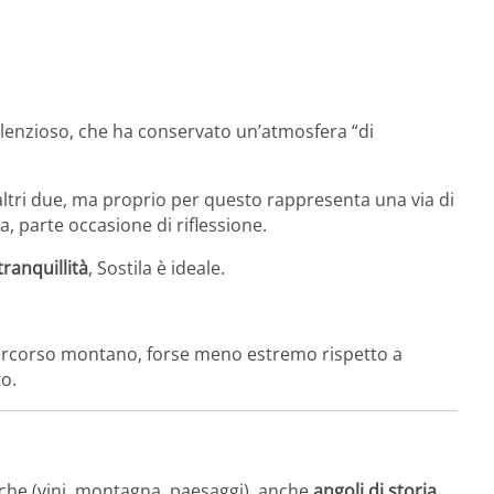
ilenzioso, che ha conservato un’atmosfera “di
ri due, ma proprio per questo rappresenta una via di
, parte occasione di riflessione.
ranquillità
, Sostila è ideale.
percorso montano, forse meno estremo rispetto a
o.
stiche (vini, montagna, paesaggi), anche
angoli di storia