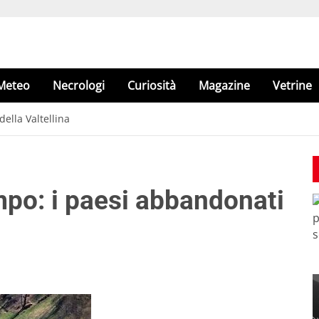
Meteo
Necrologi
Curiosità
Magazine
Vetrine
ella Valtellina
mpo: i paesi abbandonati