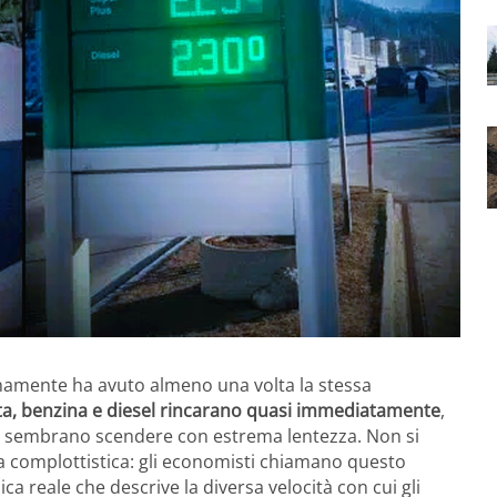
ianamente ha avuto almeno una volta la stessa
ta, benzina e diesel rincarano quasi immediatamente
,
pa sembrano scendere con estrema lentezza. Non si
ia complottistica: gli economisti chiamano questo
ca reale che descrive la diversa velocità con cui gli