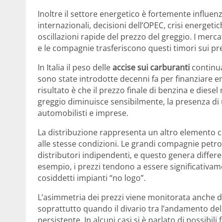
Inoltre il settore energetico è fortemente influenz
internazionali, decisioni dell’OPEC, crisi energet
oscillazioni rapide del prezzo del greggio. I mer
e le compagnie trasferiscono questi timori sui pr
In Italia il peso delle
accise sui carburanti
continua
sono state introdotte decenni fa per finanziare e
risultato è che il prezzo finale di benzina e diesel
greggio diminuisce sensibilmente, la presenza di u
automobilisti e imprese.
La distribuzione rappresenta un altro elemento ch
alle stesse condizioni. Le grandi compagnie petrol
distributori indipendenti, e questo genera differ
esempio, i prezzi tendono a essere significativament
cosiddetti impianti “no logo”.
L’asimmetria dei prezzi viene monitorata anche dal
soprattutto quando il divario tra l’andamento del
persistente. In alcuni casi si è parlato di possibi