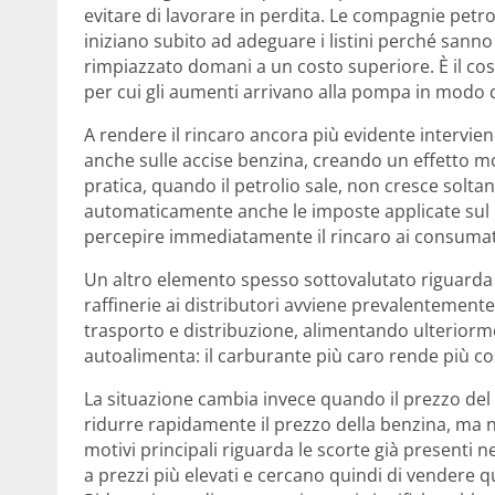
evitare di lavorare in perdita. Le compagnie petrolif
iniziano subito ad adeguare i listini perché sann
rimpiazzato domani a un costo superiore. È il co
per cui gli aumenti arrivano alla pompa in modo 
A rendere il rincaro ancora più evidente interviene p
anche sulle accise benzina, creando un effetto mo
pratica, quando il petrolio sale, non cresce solt
automaticamente anche le imposte applicate sul
percepire immediatamente il rincaro ai consumat
Un altro elemento spesso sottovalutato riguarda la
raffinerie ai distributori avviene prevalentement
trasporto e distribuzione, alimentando ulteriormen
autoalimenta: il carburante più caro rende più c
La situazione cambia invece quando il prezzo del p
ridurre rapidamente il prezzo della benzina, ma ne
motivi principali riguarda le scorte già presenti n
a prezzi più elevati e cercano quindi di vendere