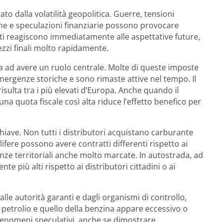
ato dalla volatilità geopolitica. Guerre, tensioni
iche e speculazioni finanziarie possono provocare
cati reagiscono immediatamente alle aspettative future,
ezzi finali molto rapidamente.
 ad avere un ruolo centrale. Molte di queste imposte
mergenze storiche e sono rimaste attive nel tempo. Il
 risulta tra i più elevati d’Europa. Anche quando il
na quota fiscale così alta riduce l’effetto benefico per
iave. Non tutti i distributori acquistano carburante
ifere possono avere contratti differenti rispetto ai
enze territoriali anche molto marcate. In autostrada, ad
e più alti rispetto ai distributori cittadini o ai
le autorità garanti e dagli organismi di controllo,
 petrolio e quello della benzina appare eccessivo o
li fenomeni speculativi, anche se dimostrare