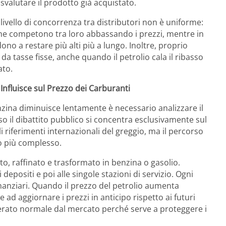
valutare il prodotto già acquistato.
Il livello di concorrenza tra distributori non è uniforme:
 che competono tra loro abbassando i prezzi, mentre in
no a restare più alti più a lungo. Inoltre, proprio
 tasse fisse, anche quando il petrolio cala il ribasso
ato.
 Influisce sul Prezzo dei Carburanti
enzina diminuisce lentamente è necessario analizzare il
so il dibattito pubblico si concentra esclusivamente sul
li riferimenti internazionali del greggio, ma il percorso
to più complesso.
to, raffinato e trasformato in benzina o gasolio.
depositi e poi alle singole stazioni di servizio. Ogni
finanziari. Quando il prezzo del petrolio aumenta
ad aggiornare i prezzi in anticipo rispetto ai futuri
rato normale dal mercato perché serve a proteggere i