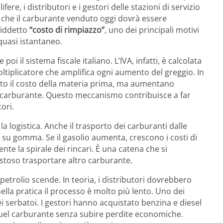
ere, i distributori e i gestori delle stazioni di servizio
o che il carburante venduto oggi dovrà essere
siddetto
“costo di rimpiazzo”
, uno dei principali motivi
quasi istantaneo.
oi il sistema fiscale italiano. L’IVA, infatti, è calcolata
ltiplicatore che amplifica ogni aumento del greggio. In
anto il costo della materia prima, ma aumentano
 carburante. Questo meccanismo contribuisce a far
ori.
 logistica. Anche il trasporto dei carburanti dalle
e su gomma. Se il gasolio aumenta, crescono i costi di
te la spirale dei rincari. È una catena che si
ostoso trasportare altro carburante.
etrolio scende. In teoria, i distributori dovrebbero
lla pratica il processo è molto più lento. Uno dei
ei serbatoi. I gestori hanno acquistato benzina e diesel
 quel carburante senza subire perdite economiche.