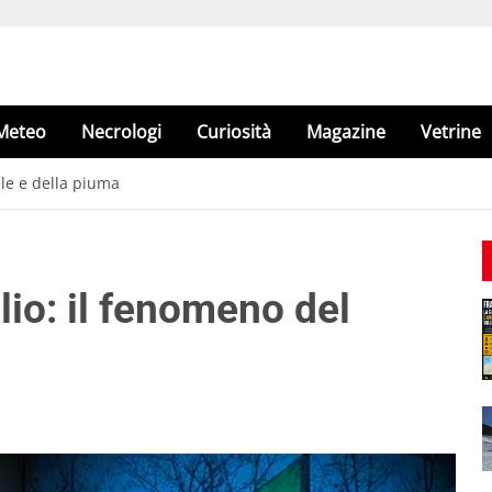
Meteo
Necrologi
Curiosità
Magazine
Vetrine
ile e della piuma
lio: il fenomeno del