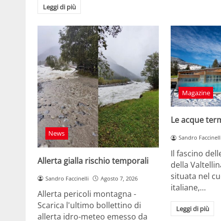
Leggi di più
Magazine
Le acque terma
News
Sandro Faccinell
Il fascino del
Allerta gialla rischio temporali
della Valtellin
situata nel cu
Sandro Faccinelli
Agosto 7, 2026
italiane,…
Allerta pericoli montagna -
Scarica l'ultimo bollettino di
Leggi di più
allerta idro-meteo emesso da