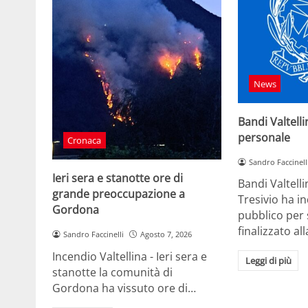
News
Bandi Valtelli
personale
Cronaca
Sandro Faccinell
Ieri sera e stanotte ore di
Bandi Valtell
grande preoccupazione a
Tresivio ha i
Gordona
pubblico per 
finalizzato al
Sandro Faccinelli
Agosto 7, 2026
Incendio Valtellina - Ieri sera e
Leggi di più
stanotte la comunità di
Gordona ha vissuto ore di…