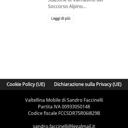
Soccorso Alpino…
Leggi di più
Cookie Policy (UE)
Dichiarazione sulla Privacy (UE)
Valtellina Mobile di Sandro Faccinelli
Partita IVA 00933050148
Codice fiscale FCCSDR75R06I829B
sandro.faccinelli@legalmail.it