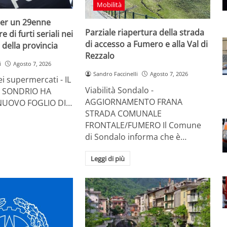
Mobilità
 per un 29enne
Parziale riapertura della strada
di furti seriali nei
di accesso a Fumero e alla Val di
della provincia
Rezzalo
i
Agosto 7, 2026
Sandro Faccinelli
Agosto 7, 2026
nei supermercati - IL
Viabilità Sondalo -
 SONDRIO HA
AGGIORNAMENTO FRANA
NUOVO FOGLIO DI…
STRADA COMUNALE
FRONTALE/FUMERO Il Comune
di Sondalo informa che è…
Leggi di più