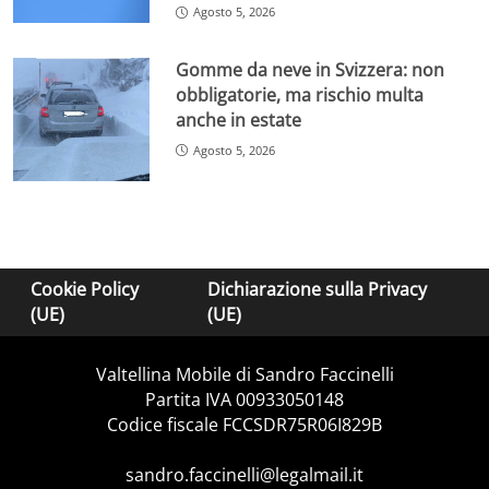
Agosto 5, 2026
Gomme da neve in Svizzera: non
obbligatorie, ma rischio multa
anche in estate
Agosto 5, 2026
Cookie Policy
Dichiarazione sulla Privacy
(UE)
(UE)
Valtellina Mobile di Sandro Faccinelli
Partita IVA 00933050148
Codice fiscale FCCSDR75R06I829B
sandro.faccinelli@legalmail.it