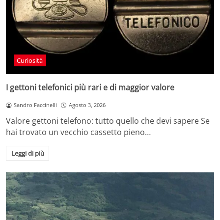
Curiosità
I gettoni telefonici più rari e di maggior valore
Sandro Faccinelli
Agosto 3, 2026
Valore gettoni telefono: tutto quello che devi sapere Se
hai trovato un vecchio cassetto pieno…
Leggi di più