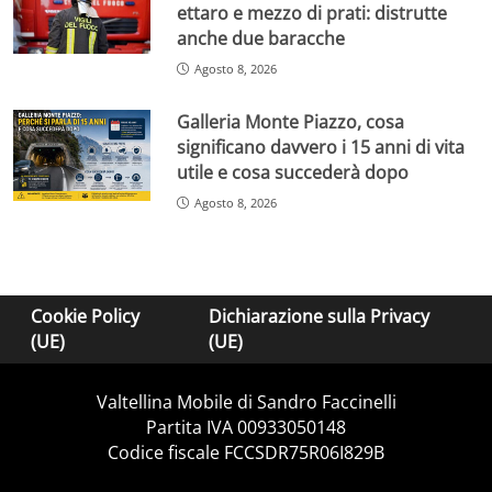
ettaro e mezzo di prati: distrutte
anche due baracche
Agosto 8, 2026
Galleria Monte Piazzo, cosa
significano davvero i 15 anni di vita
utile e cosa succederà dopo
Agosto 8, 2026
Cookie Policy
Dichiarazione sulla Privacy
(UE)
(UE)
Valtellina Mobile di Sandro Faccinelli
Partita IVA 00933050148
Codice fiscale FCCSDR75R06I829B