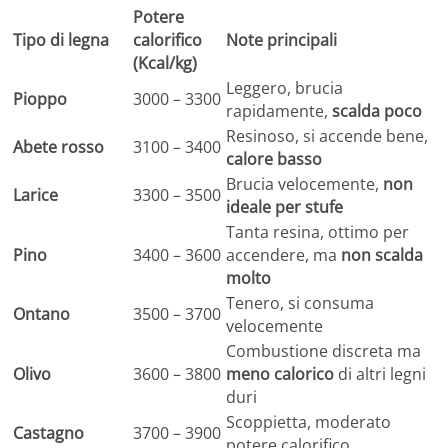
Potere
Tipo di legna
calorifico
Note principali
(Kcal/kg)
Leggero, brucia
Pioppo
3000 – 3300
rapidamente,
scalda poco
Resinoso, si accende bene,
Abete rosso
3100 – 3400
calore basso
Brucia velocemente,
non
Larice
3300 – 3500
ideale per stufe
Tanta resina, ottimo per
Pino
3400 – 3600
accendere, ma
non scalda
molto
Tenero, si consuma
Ontano
3500 – 3700
velocemente
Combustione discreta ma
Olivo
3600 – 3800
meno calorico
di altri legni
duri
Scoppietta, moderato
Castagno
3700 – 3900
potere calorifico