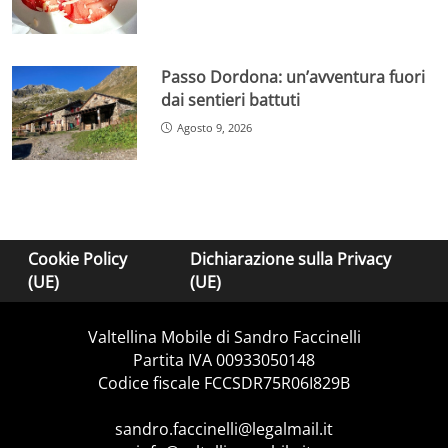
Passo Dordona: un’avventura fuori
dai sentieri battuti
Agosto 9, 2026
Cookie Policy
Dichiarazione sulla Privacy
(UE)
(UE)
Valtellina Mobile di Sandro Faccinelli
Partita IVA 00933050148
Codice fiscale FCCSDR75R06I829B
sandro.faccinelli@legalmail.it